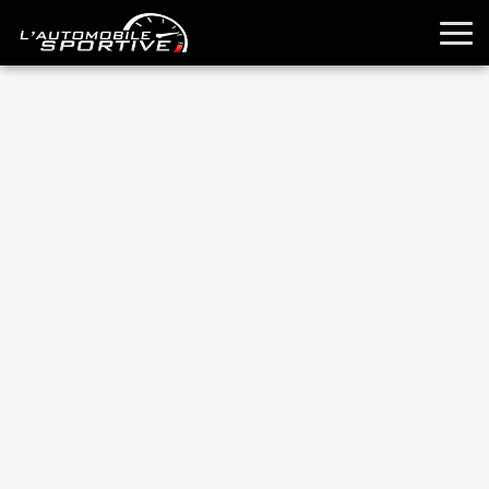
TOUTES LES SPORTIVES
ESSAIS
GUIDES OCCASION
PASSION AUTO
YOUNGTIMERS
REPORTAGES
ANCIENNES
TECHNIQUE