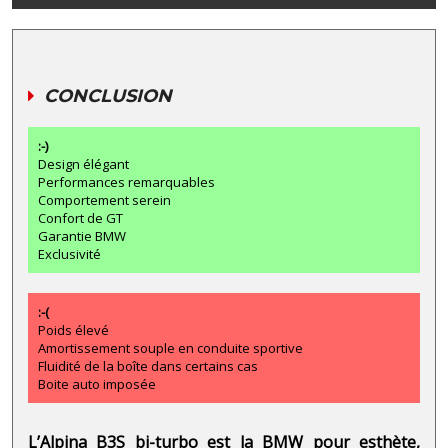
CONCLUSION
:-)
Design élégant
Performances remarquables
Comportement serein
Confort de GT
Garantie BMW
Exclusivité
:-(
Poids élevé
Amortissement souple en conduite sportive
Fluidité de la boîte dans certains cas
Boite auto imposée
L’Alpina B3S bi-turbo est la BMW pour esthète,