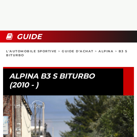
COLLECTORS
PHOTOS
COMPARATIFS
VIDÉOS
DOSSIERS PRATIQUES
BOUTIQUE
GUIDE
24H DU MANS
L'AUTOMOBILE SPORTIVE
>
GUIDE D'ACHAT
>
ALPINA
>
B3 S
BITURBO
CIRCUIT
ALPINA B3 S BITURBO
(2010 - )