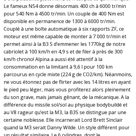
Le fameux N54 donne désormais 400 ch à 6000 tr/min
pour 540 Nm à 4500 tr/min. Un couple de 400 Nm est
disponible en permanence de 1300 à 6000 tr/min.
Couplé à une boîte automatique à six rapports ZF, ce
moteur est même capable de monter à 7 000 tr/min et
permet ainsi à la B3 S d’emmener les 1770kg de notre
cabriolet à 100 km/h en 4,9 s et de filer à près de 300
km/h chrono! Alpina a aussi été attentif à la
consommation en la limitant à 9,6 l pour 100 km
parcourus en cycle mixte (224 g de CO2/km). Néanmoins,
ne vous étonnez pas de flirter avec les 14 litres en ayant
le pied peu léger, mais vous profiterez alors pleinement
du son grave, mais jamais gênant, de la mécanique. A la
différence du missile sol/sol au physique bodybuildé et
au V8 rageur qu’est la M3, la B3S se distingue par une
certaine noblesse. Elle incarnerait Lord Brett Sinclair
quand la M3 serait Danny Wilde. Un style différent pour
un résultat similaire. Le 6 cylindres, dont le