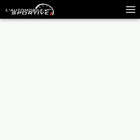
TOUTES LES SPORTIVES
ESSAIS
GUIDES OCCASION
PASSION AUTO
YOUNGTIMERS
REPORTAGES
ANCIENNES
TECHNIQUE