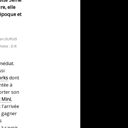
e, elle
époque et
ien DUPUIS
hotos : D.R.
médiat.
ssi
orks
dont
ntée à
orter son
t Mini
,
 l'arrivée
r gagner
s
 à savoir