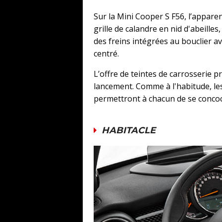
Sur la Mini Cooper S F56, l’appar
grille de calandre en nid d'abeille
des freins intégrées au bouclier 
centré.
L’offre de teintes de carrosserie 
lancement. Comme à l'habitude, le
permettront à chacun de se concoc
HABITACLE