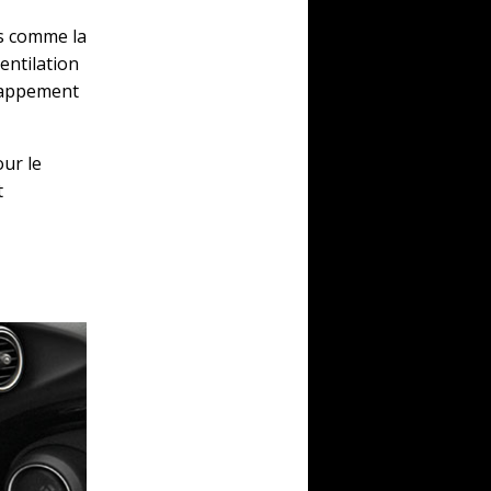
es comme la
entilation
chappement
our le
t