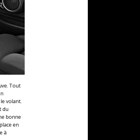
uve. Tout
en
le volant.
t du
 une bonne
place en
e à