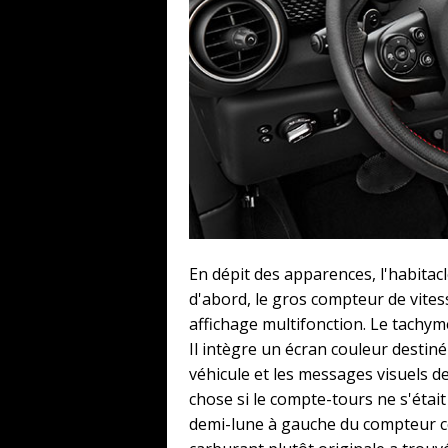
En dépit des apparences, l'habitac
d'abord, le gros compteur de vites
affichage multifonction. Le tachymè
Il intègre un écran couleur destiné
véhicule et les messages visuels d
chose si le compte-tours ne s'éta
demi-lune à gauche du compteur cent