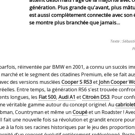
génération. Plus grande qu'avant, plus mâtur
est aussi complètement connectée avec son 
se montre plus branchée que jamais...
Texte : Sébast
P
parfois, réinventée par BMW en 2001, a connu un succès im
marché et le segment des citadines Premium, elle se fait au
 avec des versions musclées
Cooper S R53
et
John Cooper W
réelles. Entre temps, la génération R56 s'est trouvée confro
dents longues, les
Fiat 500
,
Audi A1
et
Citroën DS3
. Pour conf
 une véritable gamme autour du concept originel. Au
cabriole
Clubman, Countryman et même un
Coupé
et un Roadster ! Avec
I fait une nouvelle fois sa révolution et grandit encore pou
e à la fois ses racines historiques par le jeu des proportion
dernité d’un concept évolutif entièrement redéveloppé. Reste