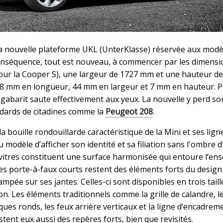
 la nouvelle plateforme UKL (UnterKlasse) réservée aux modè
séquence, tout est nouveau, à commencer par les dimensio
r la Cooper S), une largeur de 1727 mm et une hauteur d
 98 mm en longueur, 44 mm en largeur et 7 mm en hauteur. 
e gabarit saute effectivement aux yeux. La nouvelle y perd so
ndards de citadines comme la
Peugeot 208
.
 bouille rondouillarde caractéristique de la Mini et ses lign
modèle d’afficher son identité et sa filiation sans l'ombre d
vitres constituent une surface harmonisée qui entoure l’en
 les porte-à-faux courts restent des éléments forts du design
mpée sur ses jantes. Celles-ci sont disponibles en trois taill
n. Les éléments traditionnels comme la grille de calandre, l
iques ronds, les feux arrière verticaux et la ligne d’encadrem
stent eux aussi des repères forts, bien que revisités.