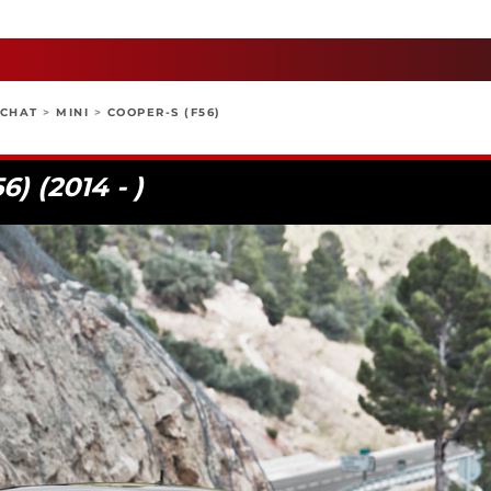
ACHAT
>
MINI
>
COOPER-S (F56)
) (2014 - )