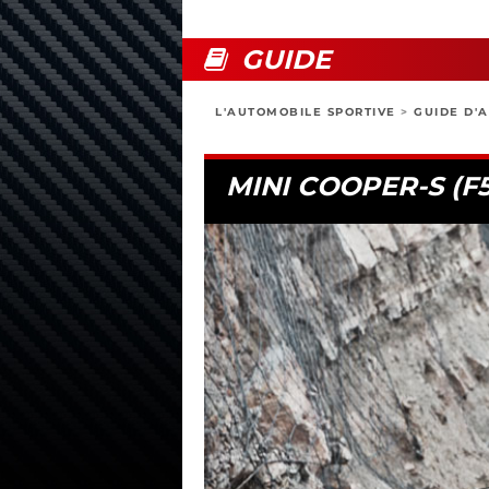
GUIDE
L'AUTOMOBILE SPORTIVE
>
GUIDE D'
MINI COOPER-S (F56