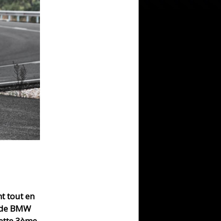
t tout en
o de BMW
cette 3ème