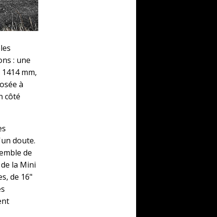
les
ns : une
e 1414 mm,
Posée à
n côté
es
'un doute.
semble de
 de la Mini
es, de 16"
es
ent