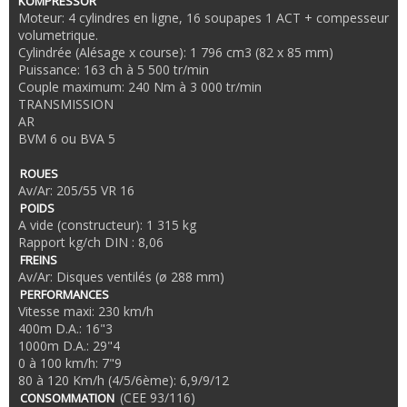
KOMPRESSOR
Moteur: 4 cylindres en ligne, 16 soupapes 1 ACT + compesseur
volumetrique.
Cylindrée (Alésage x course): 1 796 cm3 (82 x 85 mm)
Puissance: 163 ch à 5 500 tr/min
Couple maximum: 240 Nm à 3 000 tr/min
TRANSMISSION
AR
BVM 6 ou BVA 5
ROUES
Av/Ar: 205/55 VR 16
POIDS
A vide (constructeur): 1 315 kg
Rapport kg/ch DIN : 8,06
FREINS
Av/Ar: Disques ventilés (ø 288 mm)
PERFORMANCES
Vitesse maxi: 230 km/h
400m D.A.: 16"3
1000m D.A.: 29"4
0 à 100 km/h: 7"9
80 à 120 Km/h (4/5/6ème): 6,9/9/12
(CEE 93/116)
CONSOMMATION