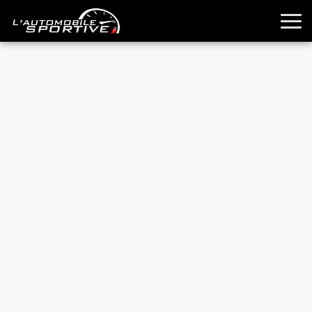
TOUTES LES SPORTIVES
ESSAIS
GUIDES OCCASION
PASSION AUTO
YOUNGTIMERS
REPORTAGES
ANCIENNES
TECHNIQUE