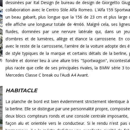
dessinées par Ital Design (le bureau de design de Giorgetto Giug
collaboration avec le Centro Stile Alfa Romeo. L'Alfa 159 Sportw
un beau gabarit, plus longue que la 156 de 23 cm et plus large
elle affiche une longueur totale de 4m66. Malgré cela, ses lignes
fluides, dominées par une nervure latérale qui, dans un je
d’ombres et de lumières, allège et élance la carrosserie. En c
avec le reste de la carrosserie, l'arrière de la voiture adopte des
de style typiques de la marque et certains détails de la berline, 
M)
fondre et donner lieu à une allure très "Sportwagon", incontest
plus racée que celle de ses principales rivales, la BMW série 3 tou
Mercedes Classe C break ou l'Audi A4 Avant.
HABITACLE
La planche de bord est bien évidemment strictement identique à 
la berline. Elle se distingue par une personnalité propre, composée
deux blocs compteurs ronds et une console centrale imposante,
façon alu et orientée vers le conducteur. Si le rendu n'est pas 