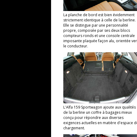
La planche de bord est bien évidemment
strictement identique à celle de la berline.
Elle se distingue par une personnalité
propre, composée par ses deux blocs
compteurs ronds et une console centrale
imposante plaquée façon alu, orientée ve
le conducteur.
L'Alfa 159 Sportwagon ajoute aux qualités
de la berline un coffre à bagages mieux
conçu pour répondre aux diverses
exigences actuelles en matière d'espace d
chargement.