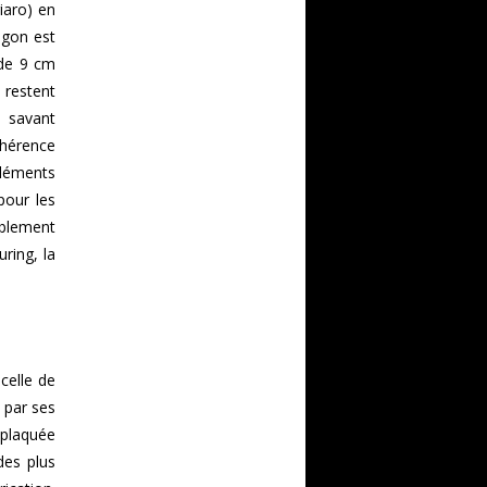
iaro) en
agon est
 de 9 cm
 restent
u savant
ohérence
 éléments
pour les
ablement
ring, la
celle de
 par ses
 plaquée
des plus