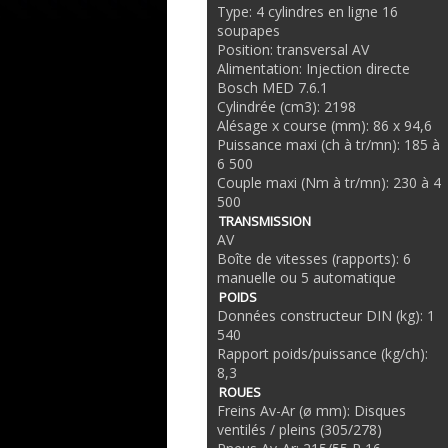
Type: 4 cylindres en ligne 16
soupapes
Position: transversal AV
Alimentation: Injection directe
Bosch MED 7.6.1
Cylindrée (cm3): 2198
Alésage x course (mm): 86 x 94,6
Puissance maxi (ch à tr/mn): 185 à
6 500
Couple maxi (Nm à tr/mn): 230 à 4
500
TRANSMISSION
AV
Boîte de vitesses (rapports): 6
manuelle ou 5 automatique
POIDS
Données constructeur DIN (kg): 1
540
Rapport poids/puissance (kg/ch):
8,3
ROUES
Freins Av-Ar (ø mm): Disques
ventilés / pleins (305/278)