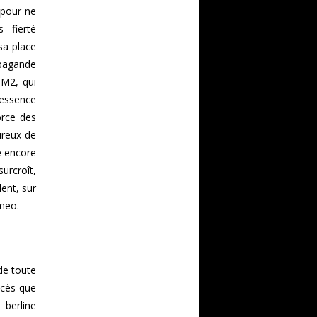
 pour ne
 fierté
sa place
opagande
 M2, qui
'essence
orce des
ureux de
e encore
surcroît,
ent, sur
omeo.
 de toute
ccès que
berline