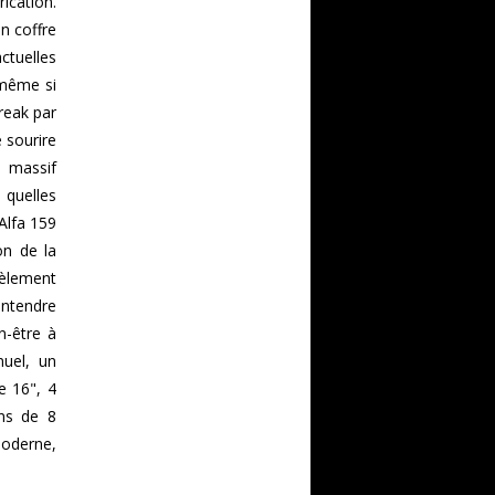
ication.
n coffre
ctuelles
 même si
reak par
 sourire
 massif
 quelles
'Alfa 159
on de la
dèlement
entendre
n-être à
nuel, un
e 16", 4
ins de 8
moderne,