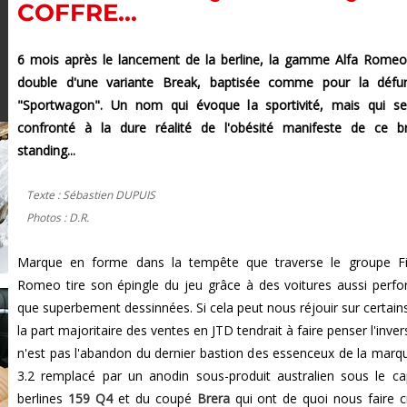
COFFRE...
6 mois après le lancement de la berline, la gamme Alfa Rome
double d'une variante Break, baptisée comme pour la défu
"Sportwagon". Un nom qui évoque la sportivité, mais qui se
confronté à la dure réalité de l'obésité manifeste de ce b
standing...
Texte : Sébastien DUPUIS
Photos : D.R.
Marque en forme dans la tempête que traverse le groupe Fia
Romeo tire son épingle du jeu grâce à des voitures aussi perf
que superbement dessinnées. Si cela peut nous réjouir sur certains
la part majoritaire des ventes en JTD tendrait à faire penser l'inver
n'est pas l'abandon du dernier bastion des essenceux de la marqu
3.2 remplacé par un anodin sous-produit australien sous le c
berlines
159 Q4
et du coupé
Brera
qui ont de quoi nous faire c