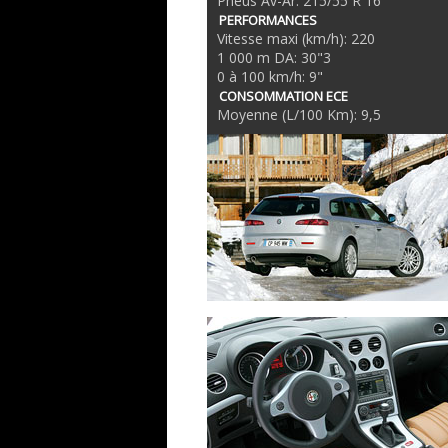
Pneus Av-Ar: 215/55 R 16
PERFORMANCES
Vitesse maxi (km/h): 220
1 000 m DA: 30"3
0 à 100 km/h: 9"
CONSOMMATION ECE
Moyenne (L/100 Km): 9,5