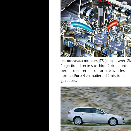
Les nouveaux moteurs JTS (conçus avec G
à injection directe stœchiométrique ont
permis d'entrer en conformité avec les
normes Euro 4 en matière d'émissions
gazeuses.