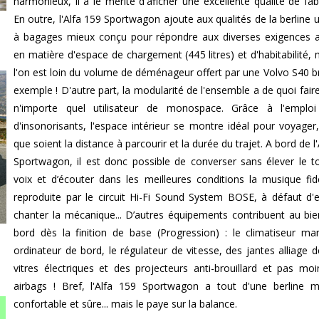
harmonieux, il a le mérite d'aficher une excellente qualité de fabr
En outre, l'Alfa 159 Sportwagon ajoute aux qualités de la berline u
à bagages mieux conçu pour répondre aux diverses exigences a
en matière d'espace de chargement (445 litres) et d'habitabilité,
l'on est loin du volume de déménageur offert par une Volvo S40 b
exemple ! D'autre part, la modularité de l'ensemble a de quoi faire
n'importe quel utilisateur de monospace. Grâce à l'emploi
d'insonorisants, l'espace intérieur se montre idéal pour voyager,
que soient la distance à parcourir et la durée du trajet. A bord de l
Sportwagon, il est donc possible de converser sans élever le t
voix et d’écouter dans les meilleures conditions la musique fi
reproduite par le circuit Hi-Fi Sound System BOSE, à défaut d'
chanter la mécanique... D’autres équipements contribuent au bie
bord dès la finition de base (Progression) : le climatiseur ma
ordinateur de bord, le régulateur de vitesse, des jantes alliage d
vitres électriques et des projecteurs anti-brouillard et pas mo
airbags ! Bref, l'Alfa 159 Sportwagon a tout d'une berline 
confortable et sûre... mais le paye sur la balance.