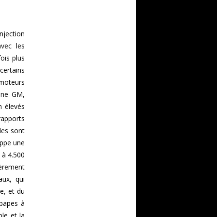
njection
avec les
ois plus
certains
 moteurs
gine GM,
n élevés
 rapports
les sont
oppe une
 à 4.500
ièrement
aux, qui
e, et du
upapes à
le et la