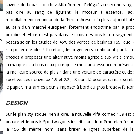
l'avenir de la passion chez Alfa Romeo. Relégué au second rang,
pas dire au rang de figurant, le moteur à essence, jadis
mondialement reconnue de la firme d'Arese, n'a plus aujourd'hui 
au sein d'un marché européen fortement endoctriné par la pr
pro-diesel. Et ce n'est pas dans le clubs des breaks du segment
rs
pèsera selon les études de 45% des ventes de berlines 159, que l
s'imposera le plus ! Pourtant, les ingénieurs continuent par la f
choses à proposer une alternative moins agricole aux vrais amo
la marque et à tous ceux pour qui le moteur à essence représent
la meilleure source de plaisir dans une voiture de caractère et de 
sportive. Les nouveaux 1.9 et 2.2 JTS sont là pour eux, mais sembl
le papier, mal armés pour s'imposer à bord du gros break Alfa R
DESIGN
Sur le plan stylistique, rien à dire, la nouvelle Alfa Romeo 159 est
e
beauté et le break Sportwagon s'inscrit dans le même élan à su
la 156 du même nom, sans briser le lignes superbes de la 