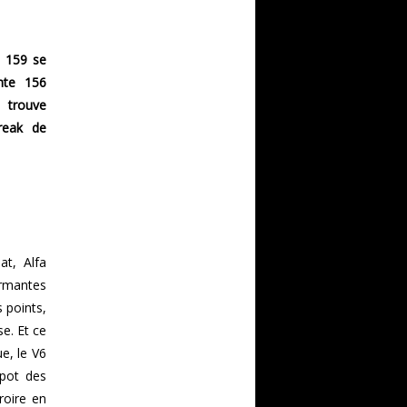
o 159 se
nte 156
 trouve
reak de
t, Alfa
ormantes
 points,
se. Et ce
e, le V6
apot des
roire en