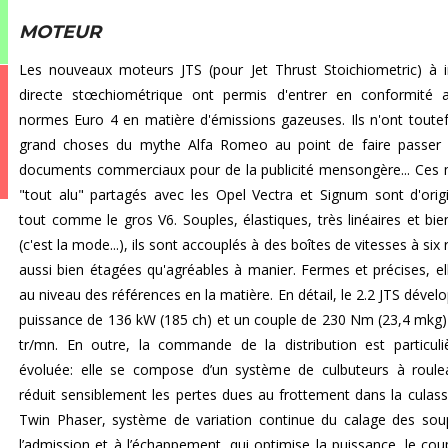
MOTEUR
Les nouveaux moteurs JTS (pour Jet Thrust Stoichiometric) à i
directe stœchiométrique ont permis d'entrer en conformité 
normes Euro 4 en matière d'émissions gazeuses. Ils n'ont toutef
grand choses du mythe Alfa Romeo au point de faire passer 
documents commerciaux pour de la publicité mensongère... Ces
"tout alu" partagés avec les Opel Vectra et Signum sont d'ori
tout comme le gros V6. Souples, élastiques, très linéaires et bie
(c'est la mode...), ils sont accouplés à des boîtes de vitesses à six
aussi bien étagées qu'agréables à manier. Fermes et précises, el
au niveau des références en la matière. En détail, le 2.2 JTS dével
puissance de 136 kW (185 ch) et un couple de 230 Nm (23,4 mkg)
tr/mn. En outre, la commande de la distribution est particul
évoluée: elle se compose d’un système de culbuteurs à roule
réduit sensiblement les pertes dues au frottement dans la culass
Twin Phaser, système de variation continue du calage des so
l’admission et à l’échappement, qui optimise la puissance, le coup