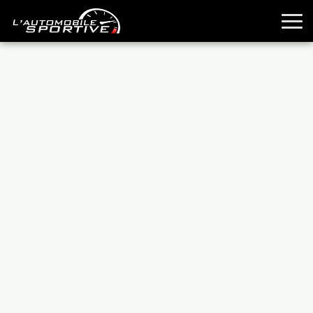
TOUTES LES SPORTIVES
ESSAIS
GUIDES OCCASION
PASSION AUTO
YOUNGTIMERS
REPORTAGES
ANCIENNES
TECHNIQUE