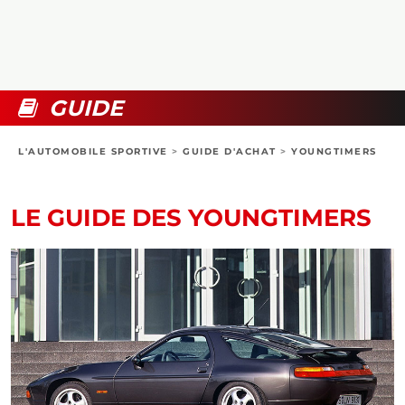
COLLECTORS
PHOTOS
COMPARATIFS
VIDÉOS
DOSSIERS PRATIQUES
BOUTIQUE
GUIDE
24H DU MANS
L'AUTOMOBILE SPORTIVE
>
GUIDE D'ACHAT
>
YOUNGTIMERS
CIRCUIT
LE GUIDE DES YOUNGTIMERS