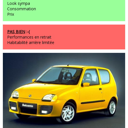
Look sympa
Consommation
Prix
PAS BIEN
:-(
Performances en retrait
Habitabilité arrière limitée