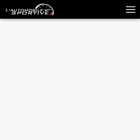
TOUTES LES SPORTIVES
ESSAIS
GUIDES OCCASION
PASSION AUTO
YOUNGTIMERS
REPORTAGES
ANCIENNES
TECHNIQUE