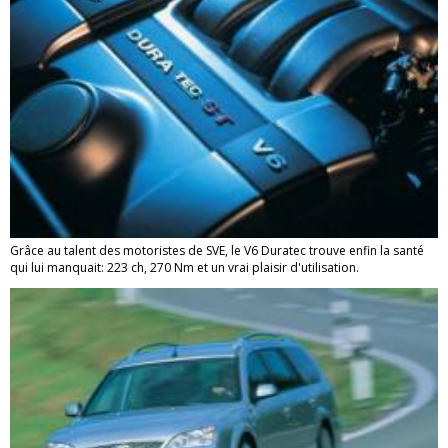
Grâce au talent des motoristes de SVE, le V6 Duratec trouve enfin la santé
qui lui manquait: 223 ch, 270 Nm et un vrai plaisir d'utilisation.