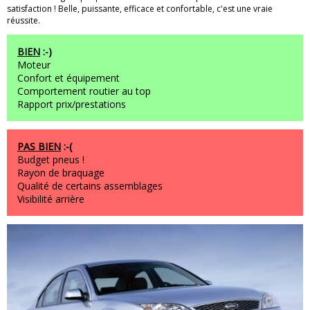
satisfaction ! Belle, puissante, efficace et confortable, c'est une vraie
réussite.
BIEN
:-)
Moteur
Confort et équipement
Comportement routier au top
Rapport prix/prestations
PAS BIEN
:-(
Budget pneus !
Rayon de braquage
Qualité de certains assemblages
Visibilité arrière