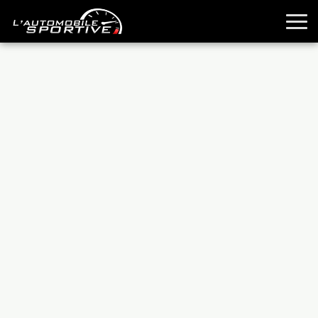
TOUTES LES SPORTIVES
ESSAIS
GUIDES OCCASION
PASSION AUTO
YOUNGTIMERS
REPORTAGES
ANCIENNES
TECHNIQUE