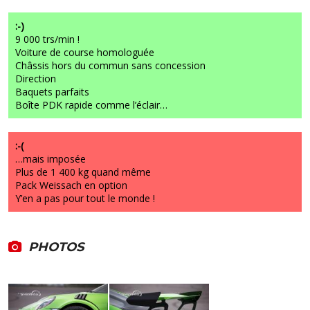
:-)
9 000 trs/min !
Voiture de course homologuée
Châssis hors du commun sans concession
Direction
Baquets parfaits
Boîte PDK rapide comme l’éclair…
:-(
…mais imposée
Plus de 1 400 kg quand même
Pack Weissach en option
Y’en a pas pour tout le monde !
PHOTOS