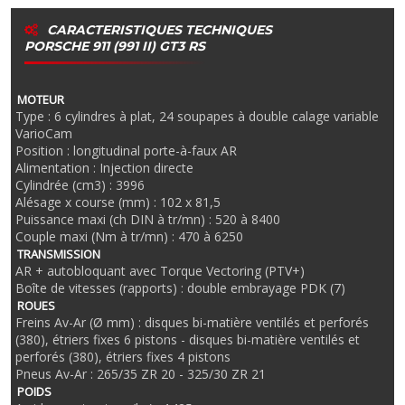
CARACTERISTIQUES TECHNIQUES
PORSCHE 911 (991 II) GT3 RS
MOTEUR
Type : 6 cylindres à plat, 24 soupapes à double calage variable
VarioCam
Position : longitudinal porte-à-faux AR
Alimentation : Injection directe
Cylindrée (cm3) : 3996
Alésage x course (mm) : 102 x 81,5
Puissance maxi (ch DIN à tr/mn) : 520 à 8400
Couple maxi (Nm à tr/mn) : 470 à 6250
TRANSMISSION
AR + autobloquant avec Torque Vectoring (PTV+)
Boîte de vitesses (rapports) : double embrayage PDK (7)
ROUES
Freins Av-Ar (Ø mm) : disques bi-matière ventilés et perforés
(380), étriers fixes 6 pistons - disques bi-matière ventilés et
perforés (380), étriers fixes 4 pistons
Pneus Av-Ar : 265/35 ZR 20 - 325/30 ZR 21
POIDS