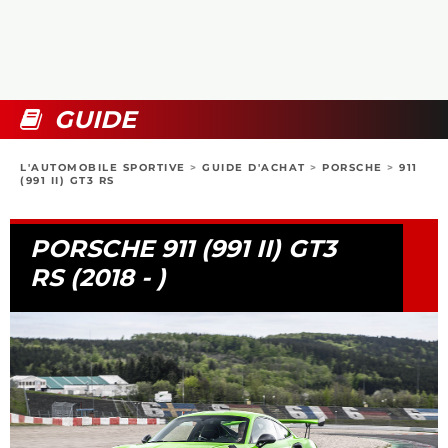
COLLECTORS
PHOTOS
COMPARATIFS
VIDÉOS
DOSSIERS PRATIQUES
BOUTIQUE
GUIDE
24H DU MANS
L'AUTOMOBILE SPORTIVE
>
GUIDE D'ACHAT
>
PORSCHE
>
911
(991 II) GT3 RS
CIRCUIT
PORSCHE 911 (991 II) GT3
RS (2018 - )