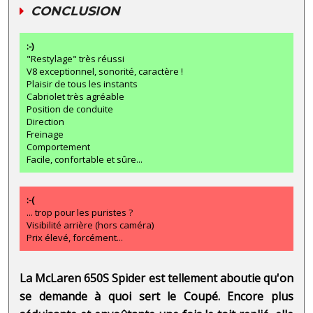
CONCLUSION
:-)
"Restylage" très réussi
V8 exceptionnel, sonorité, caractère !
Plaisir de tous les instants
Cabriolet très agréable
Position de conduite
Direction
Freinage
Comportement
Facile, confortable et sûre...
:-(
... trop pour les puristes ?
Visibilité arrière (hors caméra)
Prix élevé, forcément...
La McLaren 650S Spider est tellement aboutie qu'on
se demande à quoi sert le Coupé. Encore plus