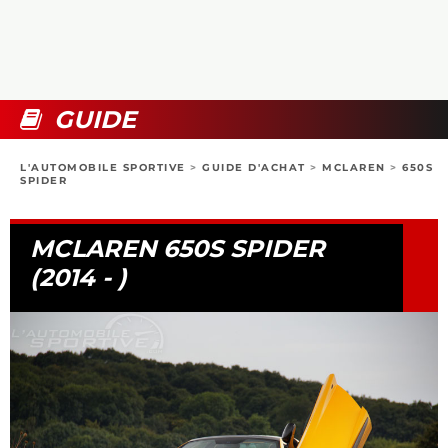
COLLECTORS
PHOTOS
COMPARATIFS
VIDÉOS
DOSSIERS PRATIQUES
BOUTIQUE
GUIDE
24H DU MANS
L'AUTOMOBILE SPORTIVE
>
GUIDE D'ACHAT
>
MCLAREN
>
650S
SPIDER
CIRCUIT
MCLAREN 650S SPIDER
(2014 - )