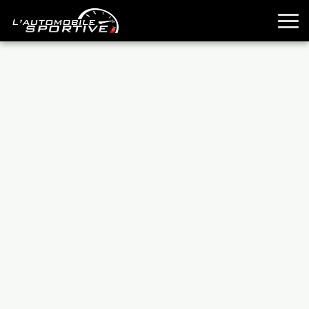
TOUTES LES SPORTIVES
ESSAIS
GUIDES OCCASION
PASSION AUTO
YOUNGTIMERS
REPORTAGES
ANCIENNES
TECHNIQUE