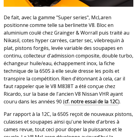
De fait, avec la gamme "Super series", McLaren
positionne comme telle sa berlinette V8. Bloc en
aluminium coulé chez Grainger & Worrall puis traité au
Nikasil, cotes hyper carrées, carter sec, vilebrequin à
plat, pistons forgés, levée variable des soupapes en
continu, collecteur d'admission composite, double turbo,
échangeur huile/eau, échappement inox, la fiche
technique de la 650S à elle seule dresse les poils et
transpire la compétition. Rien d'étonnant à cela, car il
faut rappeler que le V8 M838T a été conçue chez
Ricardo, sur la base de l'ancien V8 Nissan VHR ayant
couru dans les années 90 (
cf. notre essai de la 12C
).
Par rapport à la 12C, la 650S reçoit de nouveaux pistons,
culasses et soupapes ainsi qu'une levée d'arbres à
cames revue, tout ceci pour doper la puissance et le
couple. Le V8 McLaren développe aujourd'hui la