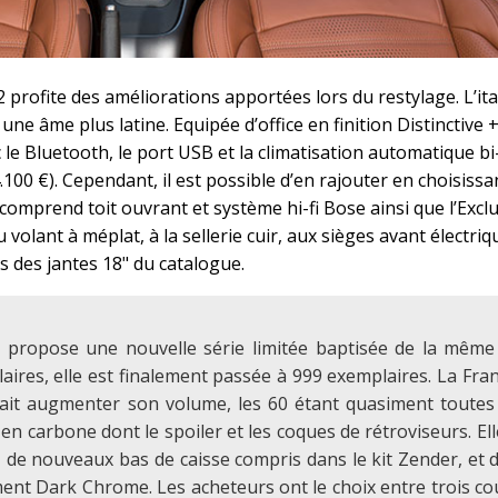
 2 profite des améliorations apportées lors du restylage. L’it
e âme plus latine. Equipée d’office en finition Distinctive +,
le Bluetooth, le port USB et la climatisation automatique b
4.100 €). Cependant, il est possible d’en rajouter en choisissa
comprend toit ouvrant et système hi-fi Bose ainsi que l’Exclu
olant à méplat, à la sellerie cuir, aux sièges avant électriqu
s des jantes 18" du catalogue.
fa propose une nouvelle série limitée baptisée de la même
aires, elle est finalement passée à 999 exemplaires. La Fra
rait augmenter son volume, les 60 étant quasiment toutes
en carbone dont le spoiler et les coques de rétroviseurs. El
, de nouveaux bas de caisse compris dans le kit Zender, et 
ent Dark Chrome. Les acheteurs ont le choix entre trois cou