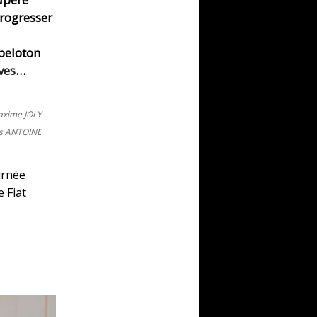
progresser
 peloton
ves
…
axime JOLY
as ANTOINE
urnée
e Fiat