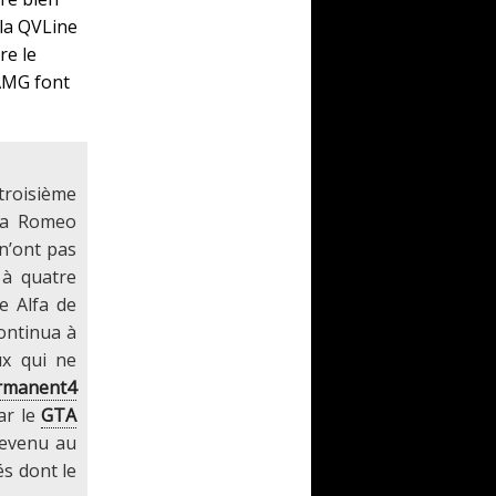
 la QVLine
re le
 AMG font
 troisième
lfa Romeo
 n’ont pas
 à quatre
e Alfa de
continua à
x qui ne
rmanent4
ar le
GTA
revenu au
és dont le