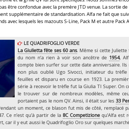
pas être confondue avec la premère JTD venue. La sortie de
ment supplémentaire de standardisation. Alfa ne fait que suiv
ds avec lesquels les mazouts S-Line, Pack M et autre Pack
LE QUADRIFOGLIO VERDE
La Giulietta fête ses 60 ans
. Même si cette Juliette
du nom n’a rien à voir son ancêtre de
1954
, A
compte bien surfer sur cette date anniversaire. Ils
non plus oublié Ugo Sivocci, initiateur du trèfle
feuilles et disparu en course en 1923. La premièr
série à recevoir le trèfle fut la Giulia TI Super. On 
le trouver sur de nombreux modèles, même ceu
portaient pas le nom QV. Ainsi, il était sur les
33 Pe
 Pendant un moment, ce blason fut mis de côté, remplacé p
7. Ce n’est qu’à partir de la
8C Competizione
qu’Alfa est 
ert, car il y eut aussi le Quadrifoglio Oro sur quelques march