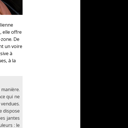
alienne
 elle offre
i-zone. De
nt un voire
sive à
es, à la
 manière.
nce qui ne
 vendues.
le dispose
des jantes
leurs : le