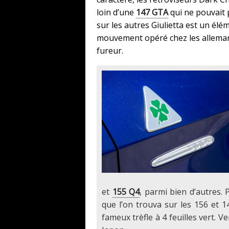
loin d’une
147 GTA
qui ne pouvait 
sur les autres Giulietta est un élé
mouvement opéré chez les alleman
fureur.
et
155 Q4
, parmi bien d’autres.
que l’on trouva sur les 156 et 14
fameux trèfle à 4 feuilles vert. V