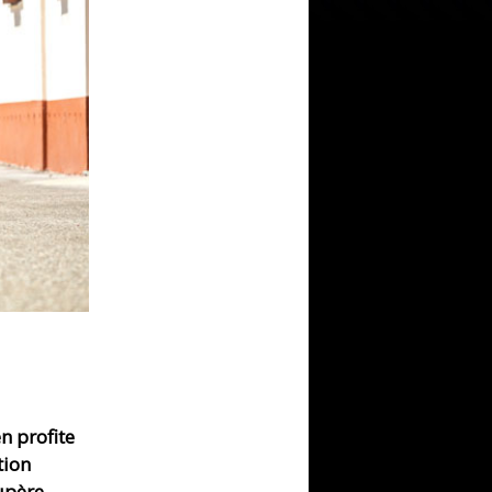
n profite
tion
cupère