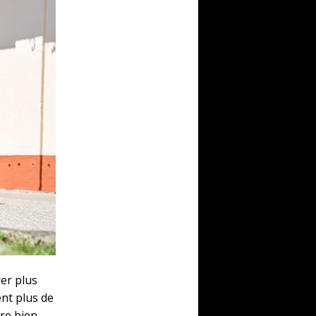
er plus
ent plus de
ore bien