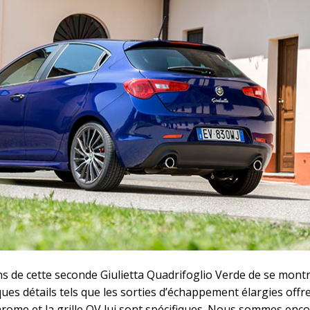
s de cette seconde Giulietta Quadrifoglio Verde de se montr
ues détails tels que les sorties d’échappement élargies offr
hrome et la grille QV lui sont spécifiques. Nous sommes enc