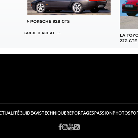
PORSCHE 928 GTS
GUIDE D'ACHAT
LA TOYO
2JZ-GTE
CTUALITÉ
GUIDE
AVIS
TECHNIQUE
REPORTAGES
PASSION
PHOTOS
FO