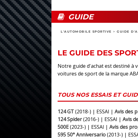
GUIDE
L'AUTOMOBILE SPORTIVE
>
GUIDE D'
LE GUIDE DES SPOR
Notre guide d'achat est destiné à 
voitures de sport de la marque A
TOUS NOS ESSAIS ET GUI
124 GT
(2018-) | ESSAI |
Avis des p
124 Spider
(2016-) | ESSAI |
Avis d
500E
(2023-) | ESSAI |
Avis des pro
595 50° Anniversario
(2013-) | ESS