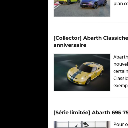
plan co
[Collector] Abarth Classich
anniversaire
Abarth
nouvel
certai
Classi
exempla
[Série limitée] Abarth 695 7
Pour c