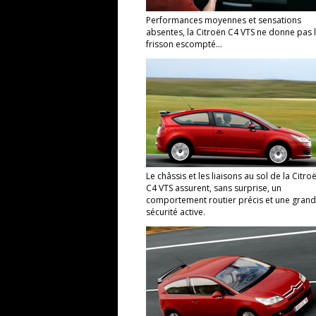
Performances moyennes et sensations
absentes, la Citroën C4 VTS ne donne pas 
frisson escompté...
Le châssis et les liaisons au sol de la Citro
C4 VTS assurent, sans surprise, un
comportement routier précis et une gran
sécurité active.