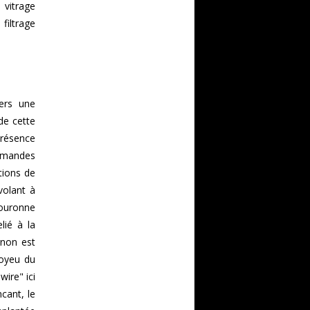
 vitrage
filtrage
ers une
 de cette
présence
mmandes
tions de
volant à
ouronne
lié à la
gnon est
moyeu du
wire" ici
cant, le