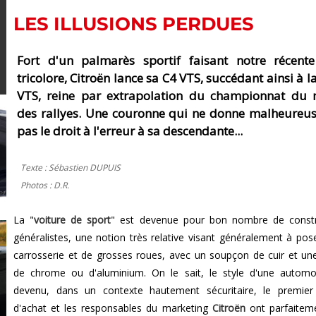
LES ILLUSIONS PERDUES
Fort d'un palmarès sportif faisant notre récente 
tricolore, Citroën lance sa C4 VTS, succédant ainsi à l
VTS, reine par extrapolation du championnat du
des rallyes. Une couronne qui ne donne malheureu
pas le droit à l'erreur à sa descendante...
Texte : Sébastien DUPUIS
Photos : D.R.
La "
voiture de sport
" est devenue pour bon nombre de constr
généralistes, une notion très relative visant généralement à pose
carrosserie et de grosses roues, avec un soupçon de cuir et un
de chrome ou d'aluminium. On le sait, le style d'une automo
devenu, dans un contexte hautement sécuritaire, le premier
d'achat et les responsables du marketing
Citroën
ont parfaitem