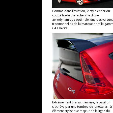
Comme dans l'aviation, le style entier du
coupé traduit la recherche d'une
aérodynamique optimale, une des valeurs
traditionnelles de la marque dont la gam
C4 a hérité.
Extrêmement tiré sur l'arrière, le pavillon
s'achève par une tombée de lunette arrièr
élément stylistique majeur de la ligne du