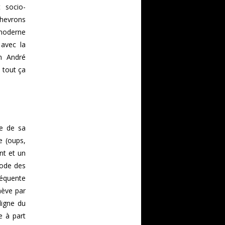
 socio-
chevrons
 moderne
 avec la
on André
s tout ça
ne de sa
e (oups,
nt et un
mode des
séquente
hève par
ligne du
e à part