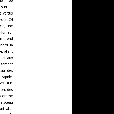
mplantée
surtout
s vertus
troën C4
cle, une
arfumeur
on prend
bord, la
, allant
usqu'aux
issement
 sur des
 rapide,
s, si le
ion, des
). Comme
faisceau
nt aller