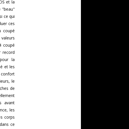
DS et la
e "beau"
i ce qui
luer ces
du coupé
 valeurs
C4 coupé
r record
pour la
é et les
 confort
eurs, le
uches de
ellement
es avant
nce, les
es corps
 dans ce