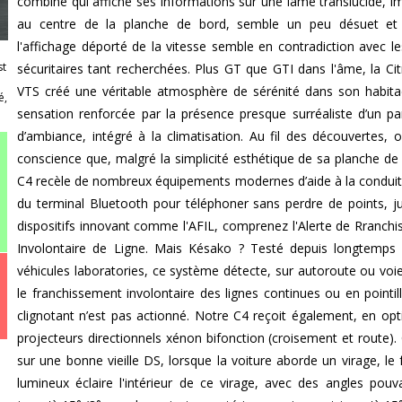
combiné qui affiche ses informations sur une lame translucide, i
au centre de la planche de bord, semble un peu désuet et 
l'affichage déporté de la vitesse semble en contradiction avec le
st
sécuritaires tant recherchées. Plus GT que GTI dans l'âme, la Ci
VTS créé une véritable atmosphère de sérénité dans son habita
é,
sensation renforcée par la présence presque surréaliste d’un p
d’ambiance, intégré à la climatisation. Au fil des découvertes, 
conscience que, malgré la simplicité esthétique de sa planche de 
C4 recèle de nombreux équipements modernes d’aide à la conduite
du terminal Bluetooth pour téléphoner sans perdre de points, j
dispositifs innovant comme l'AFIL, comprenez l'Alerte de Rranch
Involontaire de Ligne. Mais Késako ? Testé depuis longtemps
véhicules laboratories, ce système détecte, sur autoroute ou voie
le franchissement involontaire des lignes continues ou en pointillé
clignotant n’est pas actionné. Notre C4 reçoit également, en opt
projecteurs directionnels xénon bifonction (croisement et route
sur une bonne vieille DS, lorsque la voiture aborde un virage, le 
lumineux éclaire l'intérieur de ce virage, avec des angles pouva