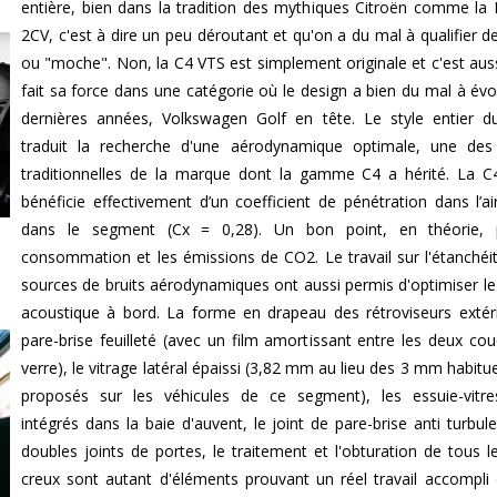
entière, bien dans la tradition des mythiques Citroën comme la 
2CV, c'est à dire un peu déroutant et qu'on a du mal à qualifier d
ou "moche". Non, la C4 VTS est simplement originale et c'est auss
fait sa force dans une catégorie où le design a bien du mal à évo
dernières années, Volkswagen Golf en tête. Le style entier 
traduit la recherche d'une aérodynamique optimale, une des
traditionnelles de la marque dont la gamme C4 a hérité. La 
bénéficie effectivement d’un coefficient de pénétration dans l’ai
dans le segment (Cx = 0,28). Un bon point, en théorie, 
consommation et les émissions de CO2. Le travail sur l'étanchéit
sources de bruits aérodynamiques ont aussi permis d'optimiser le
acoustique à bord. La forme en drapeau des rétroviseurs extéri
pare-brise feuilleté (avec un film amortissant entre les deux co
verre), le vitrage latéral épaissi (3,82 mm au lieu des 3 mm habitu
proposés sur les véhicules de ce segment), les essuie-vitr
intégrés dans la baie d'auvent, le joint de pare-brise anti turbule
doubles joints de portes, le traitement et l'obturation de tous l
creux sont autant d'éléments prouvant un réel travail accompli