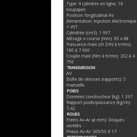
Type: 4 cylindres en ligne, 16
soupapes
Position: longitudinal AV
Alimentation: Injection électronique
+ VVT
Cylindrée (cm3): 1 997
Alésage x course (mm): 85 x 88
Puissance maxi (ch DIN à tr/mn):
180 à 7 000
Couple maxi (Nm à tr/mn): 202 à 4
750
TRANSMISSION
AV
Boîte de vitesses (rapports): 5
manuelle
POIDS
Données constructeur (kg): 1 337
Rapport poids/puissance (kg/ch):
7,42
ROUES
Freins Av-Ar (ø mm): Disques
ventilés
Pneus Av-Ar: 205/50 R 17