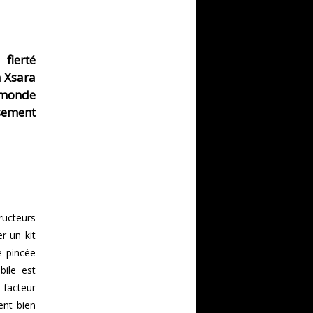
fierté
a Xsara
 monde
sement
ucteurs
r un kit
e pincée
bile est
 facteur
ent bien