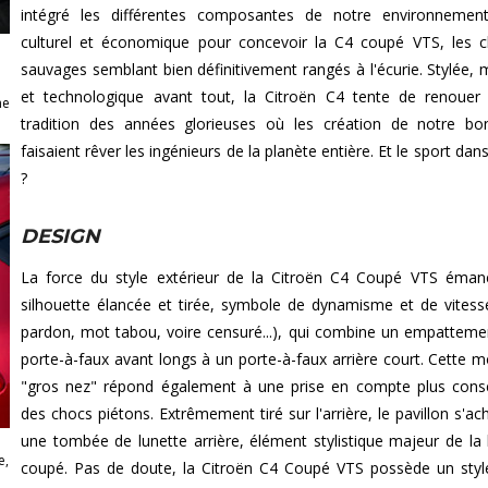
intégré les différentes composantes de notre environnement
culturel et économique pour concevoir la C4 coupé VTS, les 
sauvages semblant bien définitivement rangés à l'écurie. Stylée,
et technologique avant tout, la Citroën C4 tente de renouer
me
tradition des années glorieuses où les création de notre b
faisaient rêver les ingénieurs de la planète entière. Et le sport dan
?
DESIGN
La force du style extérieur de la Citroën C4 Coupé VTS éma
silhouette élancée et tirée, symbole de dynamisme et de vitess
pardon, mot tabou, voire censuré...), qui combine un empatteme
porte-à-faux avant longs à un porte-à-faux arrière court. Cette 
"gros nez" répond également à une prise en compte plus con
des chocs piétons. Extrêmement tiré sur l'arrière, le pavillon s'ac
une tombée de lunette arrière, élément stylistique majeur de la 
e,
coupé. Pas de doute, la Citroën C4 Coupé VTS possède un styl