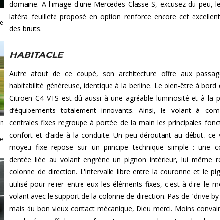
domaine. A l'image d'une Mercedes Classe S, excusez du peu, le
latéral feuilleté proposé en option renforce encore cet excellent 
le
des bruits.
HABITACLE
Autre atout de ce coupé, son architecture offre aux passag
habitabilité généreuse, identique à la berline. Le bien-être à bord
Citroën C4 VTS est dû aussi à une agréable luminosité et à la 
d’équipements totalement innovants. Ainsi, le volant à co
centrales fixes regroupe à portée de la main les principales fonc
ën
confort et d’aide à la conduite. Un peu déroutant au début, ce 
de
moyeu fixe repose sur un principe technique simple : une c
dentée liée au volant engrène un pignon intérieur, lui même re
colonne de direction. L'intervalle libre entre la couronne et le pi
utilisé pour relier entre eux les éléments fixes, c'est-à-dire le 
volant avec le support de la colonne de direction. Pas de "drive by 
mais du bon vieux contact mécanique, Dieu merci. Moins convain