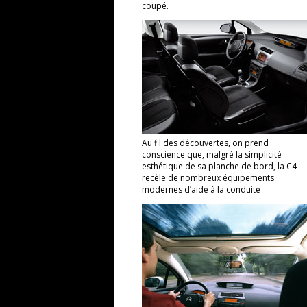
coupé.
Au fil des découvertes, on prend
conscience que, malgré la simplicité
esthétique de sa planche de bord, la C4
recèle de nombreux équipements
modernes d’aide à la conduite