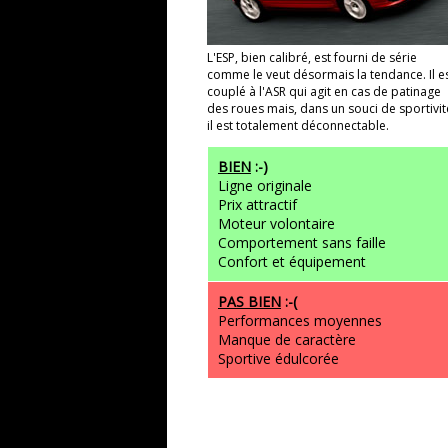
L'ESP, bien calibré, est fourni de série
comme le veut désormais la tendance. Il e
couplé à l'ASR qui agit en cas de patinage
des roues mais, dans un souci de sportivit
il est totalement déconnectable.
BIEN
:-)
Ligne originale
Prix attractif
Moteur volontaire
Comportement sans faille
Confort et équipement
PAS BIEN
:-(
Performances moyennes
Manque de caractère
Sportive édulcorée