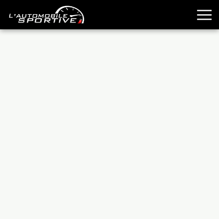
TOUTES LES SPORTIVES
ESSAIS
GUIDES OCCASION
PASSION AUTO
YOUNGTIMERS
REPORTAGES
ANCIENNES
TECHNIQUE