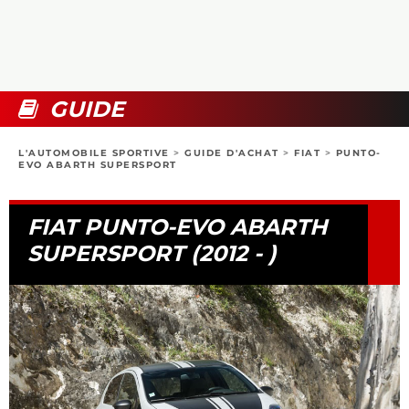
COLLECTORS
PHOTOS
COMPARATIFS
VIDÉOS
DOSSIERS PRATIQUES
BOUTIQUE
GUIDE
24H DU MANS
L'AUTOMOBILE SPORTIVE
>
GUIDE D'ACHAT
>
FIAT
>
PUNTO-
EVO ABARTH SUPERSPORT
CIRCUIT
FIAT PUNTO-EVO ABARTH
SUPERSPORT (2012 - )