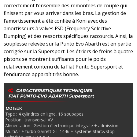
correctement l’ensemble des remontées de couple qui
finissent par vous arriver dans les bras. La gestion de
l’amortissement a été confiée à Koni avec des
amortisseurs à valves FSD (Frequency Selective
Dumping) et des ressorts spécifiques raccourcis. Ainsi, la
souplesse relevée sur la Punto Evo Abarth est en partie
corrigée sur la Supersport. Les étriers de freins à quatre
pistons se montrent suffisants pour le poids
relativement contenu de la Fiat Punto Supersport et
l'endurance apparaît très bonne.
CARACTERISTIQUES TECHNIQUES
FIAT PUNTO-EVO ABARTH Supersport
MOTEUR
Type : 4 cylindres en ligne, 16 soupapes
Position : transversal AV
Alimentation : Gestion électronique intégrale + admission
MultiAir + turbo Garrett GT 1446 + système Start&Stop