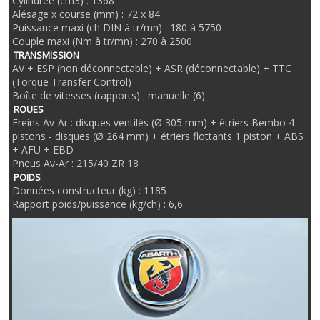
Cylindrée (cm3) : 1368
Alésage x course (mm) : 72 x 84
Puissance maxi (ch DIN à tr/mn) : 180 à 5750
Couple maxi (Nm à tr/mn) : 270 à 2500
TRANSMISSION
AV + ESP (non déconnectable) + ASR (déconnectable) + TTC
(Torque Transfer Control)
Boîte de vitesses (rapports) : manuelle (6)
ROUES
Freins Av-Ar : disques ventilés (Ø 305 mm) + étriers Bembo 4
pistons - disques (Ø 264 mm) + étriers flottants 1 piston + ABS
+ AFU + EBD
Pneus Av-Ar : 215/40 ZR 18
POIDS
Données constructeur (kg) : 1185
Rapport poids/puissance (kg/ch) : 6,6