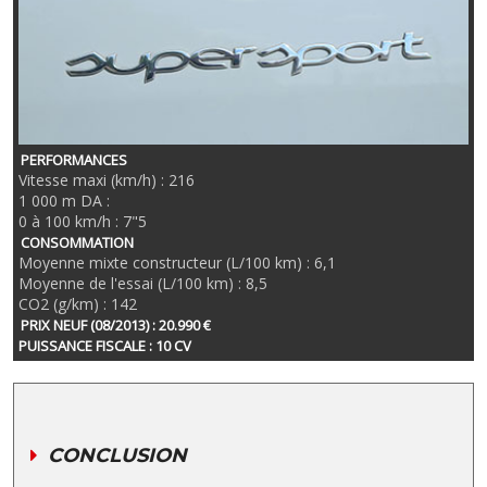
PERFORMANCES
Vitesse maxi (km/h) : 216
1 000 m DA :
0 à 100 km/h : 7"5
CONSOMMATION
Moyenne mixte constructeur (L/100 km) : 6,1
Moyenne de l'essai (L/100 km) : 8,5
CO2 (g/km) : 142
PRIX NEUF (08/2013) : 20.990 €
PUISSANCE FISCALE : 10 CV
CONCLUSION