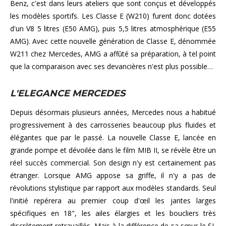
Benz, c'est dans leurs ateliers que sont conçus et développés
les modèles sportifs. Les Classe E (W210) furent donc dotées
d'un V8 5 litres (E50 AMG), puis 5,5 litres atmosphérique (E55
AMG). Avec cette nouvelle génération de Classe E, dénommée
W211 chez Mercedes, AMG a affûté sa préparation, à tel point
que la comparaison avec ses devancières n'est plus possible…
L'ELEGANCE MERCEDES
Depuis désormais plusieurs années, Mercedes nous a habitué
progressivement à des carrosseries beaucoup plus fluides et
élégantes que par le passé. La nouvelle Classe E, lancée en
grande pompe et dévoilée dans le film MIB II, se révèle être un
réel succès commercial. Son design n'y est certainement pas
étranger. Lorsque AMG appose sa griffe, il n'y a pas de
révolutions stylistique par rapport aux modèles standards. Seul
l'initié repérera au premier coup d'œil les jantes larges
spécifiques en 18", les ailes élargies et les boucliers très
discrètement retravaillés. Mais à la différence de sa sœur le SL