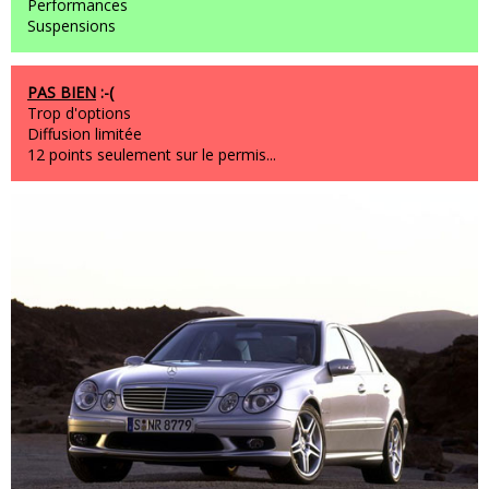
Performances
Suspensions
PAS BIEN
:-(
Trop d'options
Diffusion limitée
12 points seulement sur le permis...