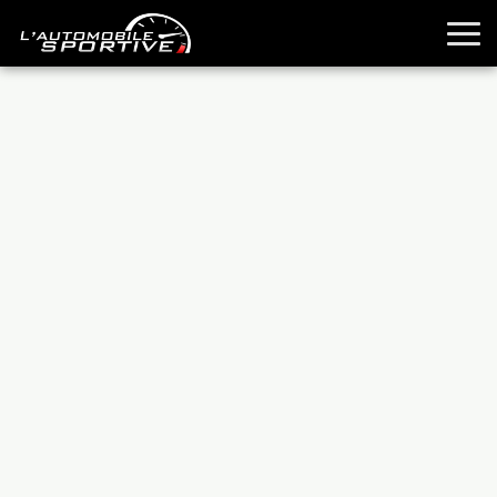
TOUTES LES SPORTIVES
ESSAIS
GUIDES OCCASION
PASSION AUTO
YOUNGTIMERS
REPORTAGES
ANCIENNES
TECHNIQUE