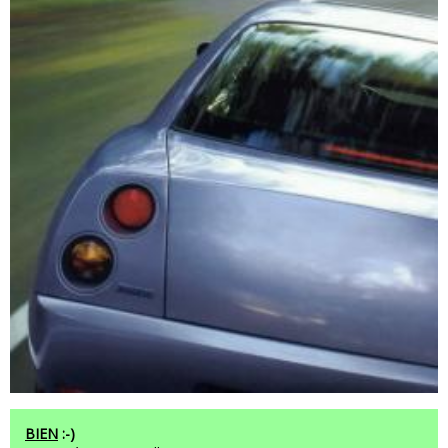
BIEN
:-)