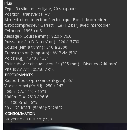
Plus
Type: 5 cylindres en ligne, 20 soupapes
Position : transversal AV
Alimentation : injection électronique Bosch Motronic +
turbocompresseur Garrett T28 (1.2 bar) avec intercooler
Cylindrée: 1998 cm3
Alésage x Course (mm) : 82.0 x 76.0
Puissance (ch DIN à tr/mn) : 220 à 5750
Couple (Nm à tr/mn) : 310 à 2500
Transmission (rapports) : AV BVM (5/6)
Poids (Kg) : 1340 / 1351
Freins Av-Ar : disques ventilés (305 mm) - Disques (240 mm)
Pneus Av-Ar : 205/50 ZR16
PERFORMANCES
Rapport poids/puissance (Kg/ch) : 6,1
Vitesse maxi (Km/H) : 250 / 247
400m D.A: 14"6 / 15"3
1000m D.A: 26"3 / 26"6
0 - 100 Km/h: 6"5
80 - 120 KM/H (5è/6è): 7"2/8"2
CONSOMMATION
Moyenne (L/100 Km): 9,8