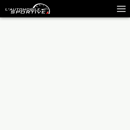
TOUTES LES SPORTIVES
ESSAIS
GUIDES OCCASION
PASSION AUTO
YOUNGTIMERS
REPORTAGES
ANCIENNES
TECHNIQUE