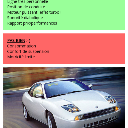
Ligne très personnelle
Position de conduite
Moteur puissant, effet turbo !
Sonorité diabolique
Rapport prix/performances
PAS BIEN
:-(
Consommation
Confort de suspension
Motricité limite...