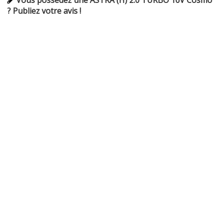
Vous possédez une ASTRA (H) 2.0 TURBO 16V Cosmo
? Publiez votre avis !