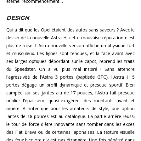
éternel recommencement…
DESIGN
Qui a dit que les Opel étaient des autos sans saveurs ? Avec le
dessin de la nouvelle Astra H, cette mauvaise réputation n'est
plus de mise. L'Astra nouvelle version affiche un physique fort
et musculeux. Les lignes sont tendues, et la face avant avec
ses larges optiques débordant sur le capot, reprend les traits
du
Speedster
. On a vu plus mal inspiré ! Sans attendre
l'agressivité de l'
Astra 3 portes (baptisée GTC)
, l'Astra H 5
portes dégage un profil dynamique et presque sportif. Bien
campée sur ses jantes alu de 17 pouces, l'Astra fait presque
oublier l'épaisseur, quasi-exagérée, des montants avant et
arrière. A noter que pour les amateurs de style, une option
jantes de 18 pouces est au catalogue. La partie arrière réussi
le tour de force d'être innovante sans tomber dans les excès
des Fiat Brava ou de certaines japonaises. La texture visuelle
des feux bicolore n'y est pas étrangère. Une fois pénétré dans