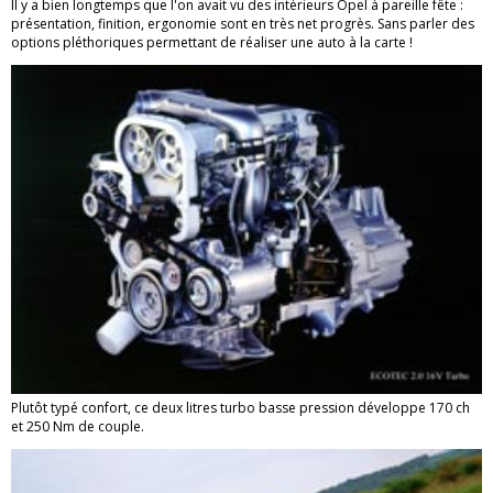
Il y a bien longtemps que l'on avait vu des intérieurs Opel à pareille fête :
présentation, finition, ergonomie sont en très net progrès. Sans parler des
options pléthoriques permettant de réaliser une auto à la carte !
Plutôt typé confort, ce deux litres turbo basse pression développe 170 ch
et 250 Nm de couple.