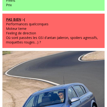
Freins
Prix
PAS BIEN
:-(
Performances quelconques
Moteur terne
Feeling de direction
Où sont passées les GSI d'antan (aileron, spoilers agressifs,
moquettes rouges…) ?