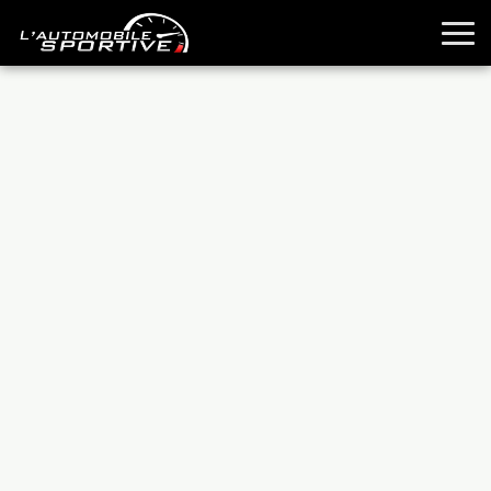
TOUTES LES SPORTIVES
ESSAIS
GUIDES OCCASION
PASSION AUTO
YOUNGTIMERS
REPORTAGES
ANCIENNES
TECHNIQUE