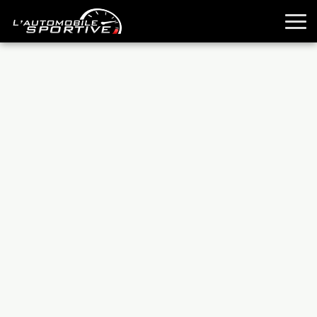
TOUTES LES SPORTIVES
ESSAIS
GUIDES OCCASION
PASSION AUTO
YOUNGTIMERS
REPORTAGES
ANCIENNES
TECHNIQUE