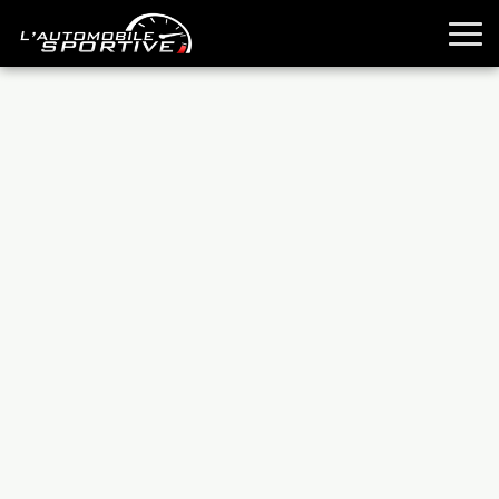
TOUTES LES SPORTIVES
ESSAIS
GUIDES OCCASION
PASSION AUTO
YOUNGTIMERS
REPORTAGES
ANCIENNES
TECHNIQUE