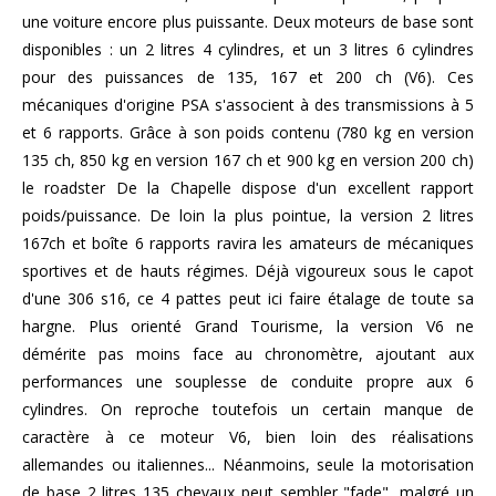
une voiture encore plus puissante. Deux moteurs de base sont
disponibles : un 2 litres 4 cylindres, et un 3 litres 6 cylindres
pour des puissances de 135, 167 et 200 ch (V6). Ces
mécaniques d'origine PSA s'associent à des transmissions à 5
et 6 rapports. Grâce à son poids contenu (780 kg en version
135 ch, 850 kg en version 167 ch et 900 kg en version 200 ch)
le roadster De la Chapelle dispose d'un excellent rapport
poids/puissance. De loin la plus pointue, la version 2 litres
167ch et boîte 6 rapports ravira les amateurs de mécaniques
sportives et de hauts régimes. Déjà vigoureux sous le capot
d'une 306 s16, ce 4 pattes peut ici faire étalage de toute sa
hargne. Plus orienté Grand Tourisme, la version V6 ne
démérite pas moins face au chronomètre, ajoutant aux
performances une souplesse de conduite propre aux 6
cylindres. On reproche toutefois un certain manque de
caractère à ce moteur V6, bien loin des réalisations
allemandes ou italiennes... Néanmoins, seule la motorisation
de base 2 litres 135 chevaux peut sembler "fade", malgré un