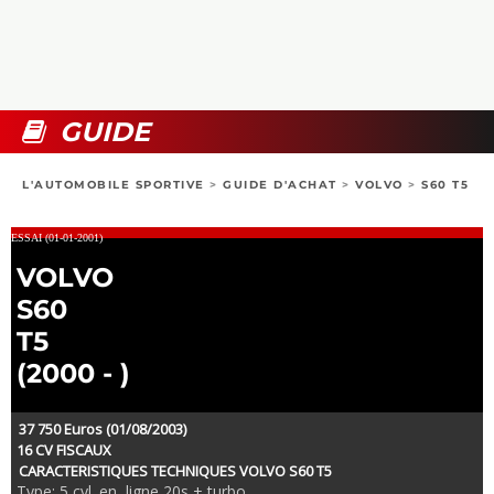
COLLECTORS
PHOTOS
COMPARATIFS
VIDÉOS
DOSSIERS PRATIQUES
BOUTIQUE
GUIDE
24H DU MANS
L'AUTOMOBILE SPORTIVE
>
GUIDE D'ACHAT
>
VOLVO
>
S60 T5
CIRCUIT
ESSAI (01-01-2001)
VOLVO
S60
T5
(2000 - )
37 750 Euros (01/08/2003)
16 CV FISCAUX
CARACTERISTIQUES TECHNIQUES VOLVO S60 T5
Type: 5 cyl. en ligne 20s + turbo