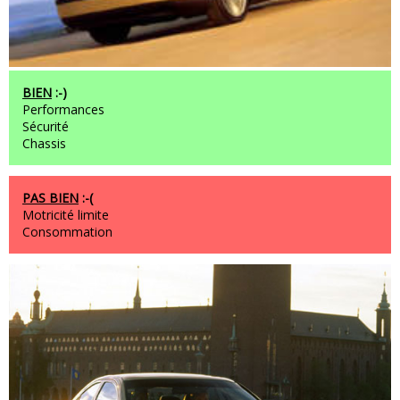
BIEN
:-)
Performances
Sécurité
Chassis
PAS BIEN
:-(
Motricité limite
Consommation