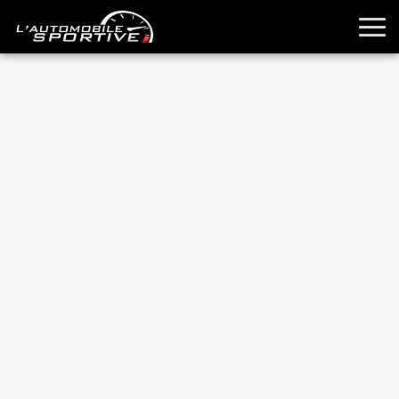
TOUTES LES SPORTIVES
ESSAIS
GUIDES OCCASION
PASSION AUTO
YOUNGTIMERS
REPORTAGES
ANCIENNES
TECHNIQUE