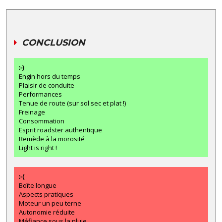
CONCLUSION
:-)
Engin hors du temps
Plaisir de conduite
Performances
Tenue de route (sur sol sec et plat !)
Freinage
Consommation
Esprit roadster authentique
Remède à la morosité
Light is right !
:-(
Boîte longue
Aspects pratiques
Moteur un peu terne
Autonomie réduite
Méfiance sous la pluie...