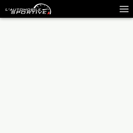
TOUTES LES SPORTIVES
ESSAIS
GUIDES OCCASION
PASSION AUTO
YOUNGTIMERS
REPORTAGES
ANCIENNES
TECHNIQUE