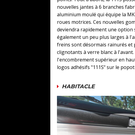
nouvelles jantes à 6 branches fabr
aluminium moulé qui équipe la MK1
roues motrices. Ces nouvelles gom
deviendra rapidement une option su
également un peu plus larges à l'ar
freins sont désormais rainurés et p
clignotants à verre blanc à l'avant
l'encombrement supérieur en haute
logos adhésifs "111S" sur le popoti
HABITACLE