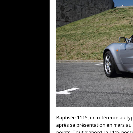
Baptisée 111S, en référence au ty
après sa présentation en mars au s
points. Tout d'abord, la 111S poss