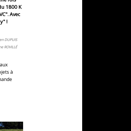
 du 1800 K
VC". Avec
y" !
ien DUPUIS
nne ROVILLÉ
 aux
jets à
emande