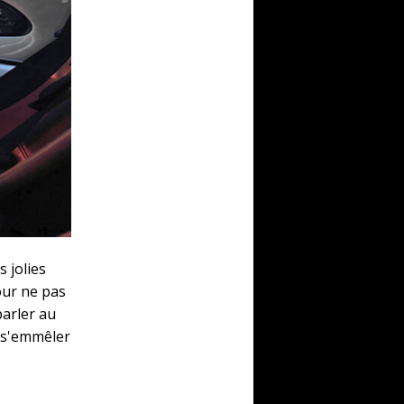
 jolies
our ne pas
parler au
s s'emmêler