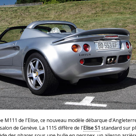
pe M111 de l'Elise, ce nouveau modèle débarque d'Angleterr
alon de Genève. La 111S diffère de l'
Elise S1
standard sur p
ède des phares sous une bulle en perspex, un aileron arrièr