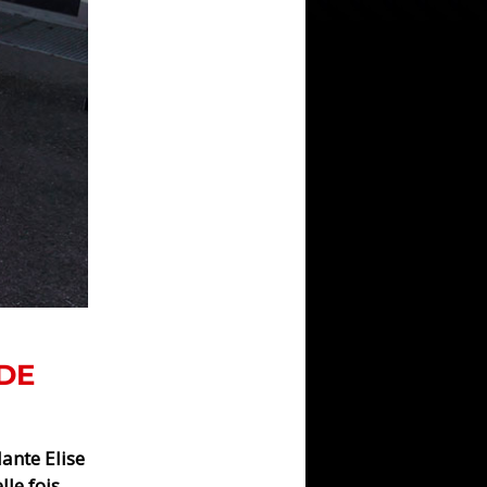
DE
lante Elise
le fois