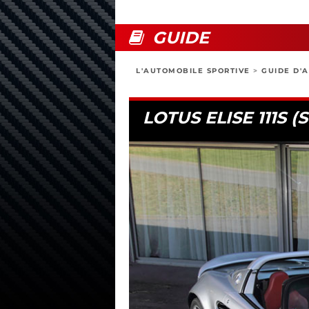
GUIDE
L'AUTOMOBILE SPORTIVE
>
GUIDE D'
LOTUS ELISE 111S (S1