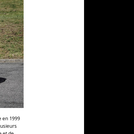
e en 1999
lusieurs
e et de