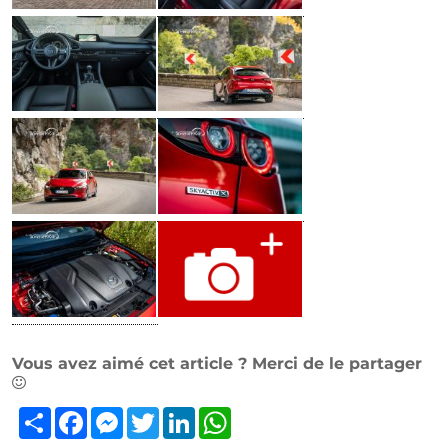
Vous avez aimé cet article ? Merci de le partager
Partager
Facebook
Messenger
Twitter
LinkedIn
WhatsApp