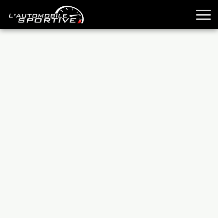
TOUTES LES SPORTIVES
ESSAIS
GUIDES OCCASION
PASSION AUTO
YOUNGTIMERS
REPORTAGES
ANCIENNES
TECHNIQUE