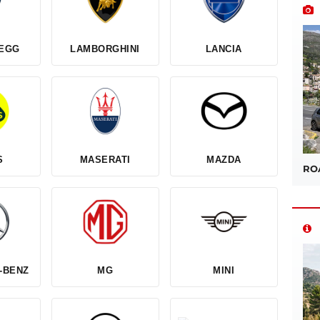
EGG
LAMBORGHINI
LANCIA
S
MASERATI
MAZDA
ROA
-BENZ
MG
MINI