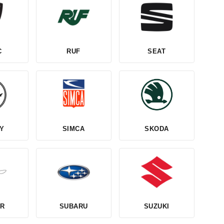
C
RUF
SEAT
Y
SIMCA
SKODA
R
SUBARU
SUZUKI