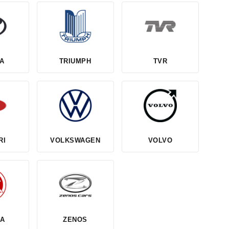
A
TRIUMPH
TVR
RI
VOLKSWAGEN
VOLVO
HA
ZENOS