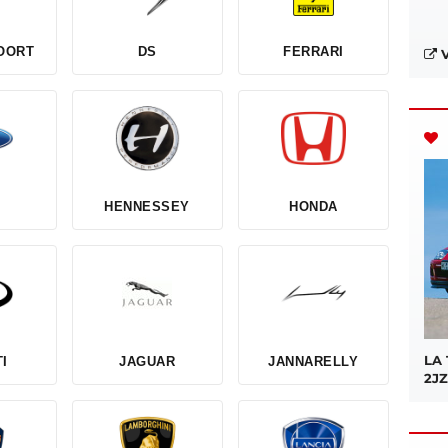
OORT
DS
FERRARI
V
HENNESSEY
HONDA
LA
TI
JAGUAR
JANNARELLY
2JZ