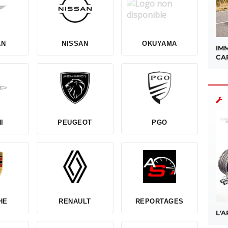
AN
NISSAN
OKUYAMA
IMM
CA
I
PEUGEOT
PGO
HE
RENAULT
REPORTAGES
L'