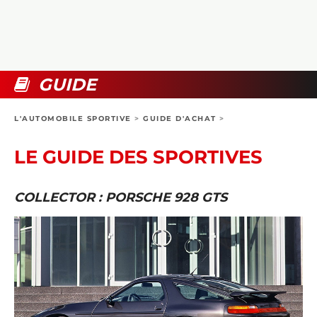
COLLECTORS
PHOTOS
COMPARATIFS
VIDÉOS
DOSSIERS PRATIQUES
BOUTIQUE
GUIDE
24H DU MANS
L'AUTOMOBILE SPORTIVE
>
GUIDE D'ACHAT
>
CIRCUIT
LE GUIDE DES SPORTIVES
COLLECTOR : PORSCHE 928 GTS