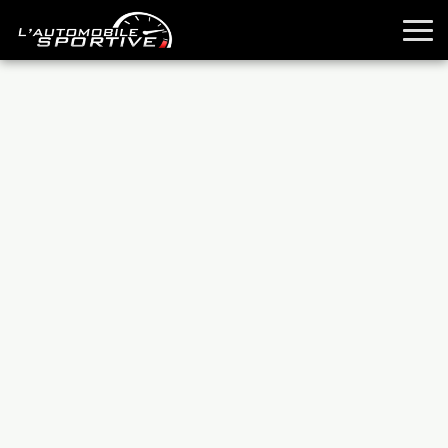
TOUTES LES SPORTIVES
ESSAIS
GUIDES OCCASION
PASSION AUTO
YOUNGTIMERS
REPORTAGES
ANCIENNES
TECHNIQUE