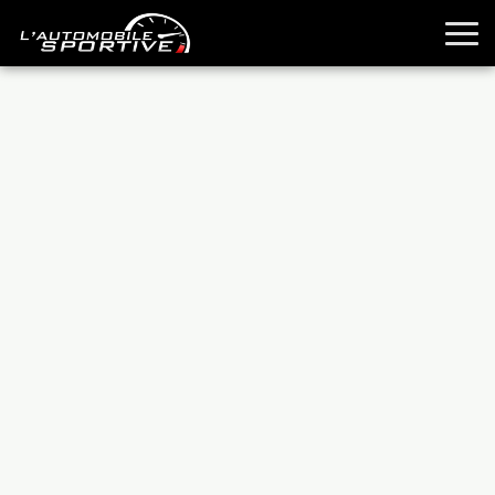
TOUTES LES SPORTIVES
ESSAIS
GUIDES OCCASION
PASSION AUTO
YOUNGTIMERS
REPORTAGES
ANCIENNES
TECHNIQUE