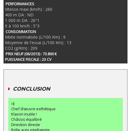
PERFORMANCES
Vitesse maxi (km/h) : 260
400 m DA : ND
1 000 m DA : 26"1
0 à 100 km/h : 5"3
CONSOMMATION
Mixte normalisée (L/100 Km) : 9
Moyenne de l'essai (L/100 Km) : 13
CO2 (g/Km) : 209
PRIX NEUF (06/2013) : 73.800 €
PUISSANCE FISCALE : 23 CV
CONCLUSION
:-)
Chef d’œuvre esthétique
Klaxon inutile !
Châssis équilibré
Direction directe
Boîte auto intelligente