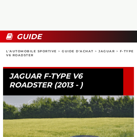
COLLECTORS
PHOTOS
COMPARATIFS
VIDÉOS
DOSSIERS PRATIQUES
BOUTIQUE
GUIDE
24H DU MANS
L'AUTOMOBILE SPORTIVE
>
GUIDE D'ACHAT
>
JAGUAR
>
F-TYPE
V6 ROADSTER
CIRCUIT
JAGUAR F-TYPE V6
ROADSTER (2013 - )