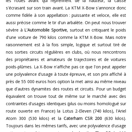
les roues avant qui reprennent de la hauteur, la caisse
s'écrasant sur son train avant. La KTM X-Bow s'annonce donc
comme fidèle à son appellation : puissante et veloce, elle est
aussi précise comme le tir d'un arbalète. On peut nous trouver
sévère à
L'Automobile Sportive
, surtout en critiquant le poids
d'une voiture de 790 kilos comme la KTM X-Bow. Mais notre
raisonnement est à la fois simple, logique et surtout tiré de
nos sorties circuits régulières en clubs, où nous rencontrons
des propriétaires et amateurs de trajectoires et de voitures
poids-plûmes. La X-Bow n'affiche pas ce que l'on peut appeler
une polyvalence d'usage à toute épreuve, et son prix affiché à
près de 55 000 euros hors option la met ainsi au même niveau
que d'autres dynamites des routes et circuits. Pour un budget
équivalent on trouve tout de même sur le marché avec des
contraintes d'usages identiques (plus ou moins homologué sur
route ouverte en France) la Lotus 2-Eleven (740 kilos), l'Ariel
Atom 300 (530 kilos) et la
Caterham CSR 200
(630 kilos).
Toujours dans les mêmes tarifs, avec une polyvalence d'usage