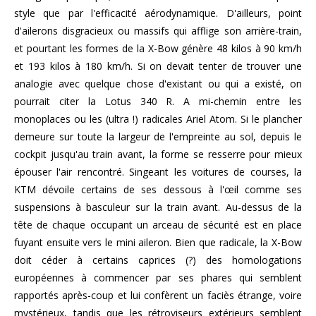
style que par l'efficacité aérodynamique. D'ailleurs, point
d'ailerons disgracieux ou massifs qui afflige son arrière-train,
et pourtant les formes de la X-Bow génère 48 kilos à 90 km/h
et 193 kilos à 180 km/h. Si on devait tenter de trouver une
analogie avec quelque chose d'existant ou qui a existé, on
pourrait citer la Lotus 340 R. A mi-chemin entre les
monoplaces ou les (ultra !) radicales Ariel Atom. Si le plancher
demeure sur toute la largeur de l'empreinte au sol, depuis le
cockpit jusqu'au train avant, la forme se resserre pour mieux
épouser l'air rencontré. Singeant les voitures de courses, la
KTM dévoile certains de ses dessous à l'œil comme ses
suspensions à basculeur sur la train avant. Au-dessus de la
tête de chaque occupant un arceau de sécurité est en place
fuyant ensuite vers le mini aileron. Bien que radicale, la X-Bow
doit céder à certains caprices (?) des homologations
européennes à commencer par ses phares qui semblent
rapportés après-coup et lui confèrent un faciès étrange, voire
mystérieux, tandis que les rétroviseurs extérieurs semblent