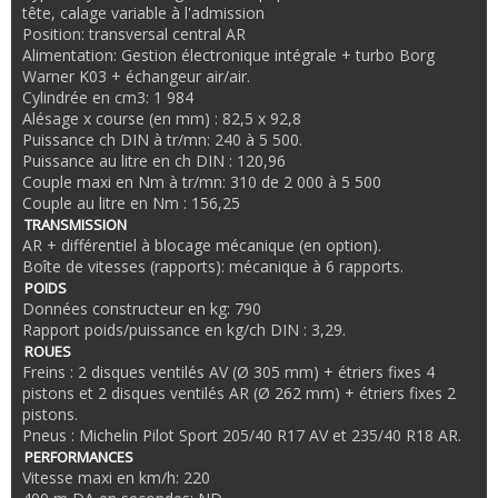
tête, calage variable à l'admission
Position: transversal central AR
Alimentation: Gestion électronique intégrale + turbo Borg
Warner K03 + échangeur air/air.
Cylindrée en cm3: 1 984
Alésage x course (en mm) : 82,5 x 92,8
Puissance ch DIN à tr/mn: 240 à 5 500.
Puissance au litre en ch DIN : 120,96
Couple maxi en Nm à tr/mn: 310 de 2 000 à 5 500
Couple au litre en Nm : 156,25
TRANSMISSION
AR + différentiel à blocage mécanique (en option).
Boîte de vitesses (rapports): mécanique à 6 rapports.
POIDS
Données constructeur en kg: 790
Rapport poids/puissance en kg/ch DIN : 3,29.
ROUES
Freins : 2 disques ventilés AV (Ø 305 mm) + étriers fixes 4
pistons et 2 disques ventilés AR (Ø 262 mm) + étriers fixes 2
pistons.
Pneus : Michelin Pilot Sport 205/40 R17 AV et 235/40 R18 AR.
PERFORMANCES
Vitesse maxi en km/h: 220