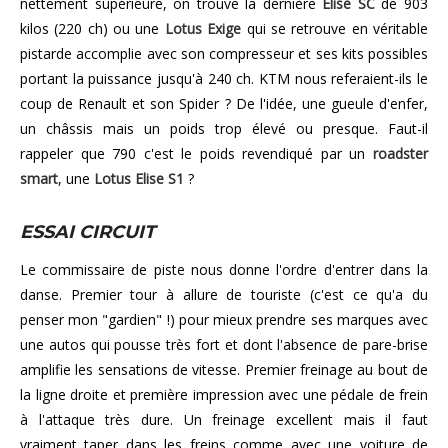
nettement supérieure, on trouve la dernière
Elise SC
de 903
kilos (220 ch) ou une
Lotus Exige
qui se retrouve en véritable
pistarde accomplie avec son compresseur et ses kits possibles
portant la puissance jusqu'à 240 ch. KTM nous referaient-ils le
coup de Renault et son Spider ? De l'idée, une gueule d'enfer,
un châssis mais un poids trop élevé ou presque. Faut-il
rappeler que 790 c'est le poids revendiqué par un
roadster
smart
, une
Lotus Elise S1
?
ESSAI CIRCUIT
Le commissaire de piste nous donne l'ordre d'entrer dans la
danse. Premier tour à allure de touriste (c'est ce qu'a du
penser mon "gardien" !) pour mieux prendre ses marques avec
une autos qui pousse très fort et dont l'absence de pare-brise
amplifie les sensations de vitesse. Premier freinage au bout de
la ligne droite et première impression avec une pédale de frein
à l'attaque très dure. Un freinage excellent mais il faut
vraiment taper dans les freins comme avec une voiture de