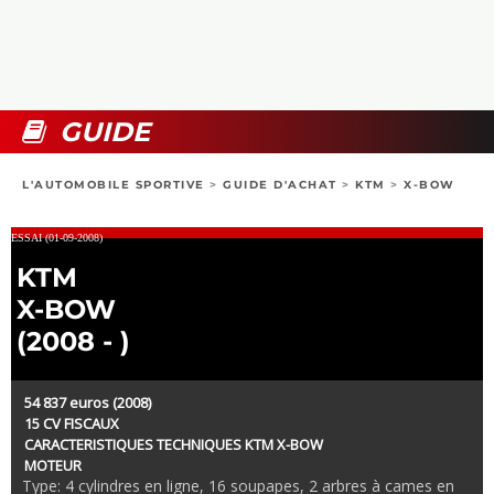
COLLECTORS
PHOTOS
COMPARATIFS
VIDÉOS
DOSSIERS PRATIQUES
BOUTIQUE
GUIDE
24H DU MANS
L'AUTOMOBILE SPORTIVE
>
GUIDE D'ACHAT
>
KTM
>
X-BOW
CIRCUIT
ESSAI (01-09-2008)
KTM
X-BOW
(2008 - )
54 837 euros (2008)
15 CV FISCAUX
CARACTERISTIQUES TECHNIQUES KTM X-BOW
MOTEUR
Type: 4 cylindres en ligne, 16 soupapes, 2 arbres à cames en