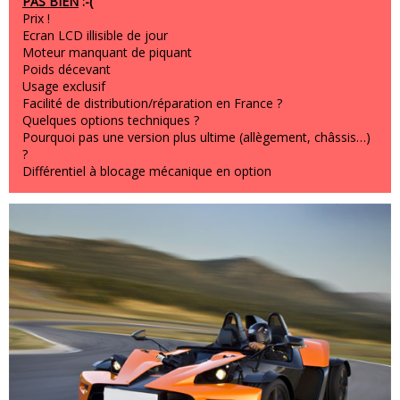
PAS BIEN
:-(
Prix !
Ecran LCD illisible de jour
Moteur manquant de piquant
Poids décevant
Usage exclusif
Facilité de distribution/réparation en France ?
Quelques options techniques ?
Pourquoi pas une version plus ultime (allègement, châssis…)
?
Différentiel à blocage mécanique en option