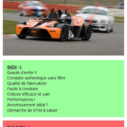
BIEN
:-)
Gueule d'enfer !!
Conduite authentique sans filtre
Qualité de fabrication
Facile à conduire
Châssis efficace et sain
Performances !
Amortissement idéal ?
Démarche de KTM à saluer