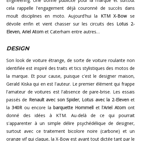
Engineering. Une bonne publicité pour la marque et surtout
cela rappelle l'engagement déjà couronné de succès dans
moult disciplines en moto. Aujourd'hui la
KTM X-Bow
se
dévoile enfin et vient chasser sur les circuits des
Lotus 2-
Eleven
,
Ariel Atom
et Caterham entre autres…
DESIGN
Son look de voiture étrange, de sorte de voiture roulante non
identifiée est inspiré des traits et tics stylistiques des motos de
la marque. Et pour cause, puisque c'est le designer maison,
Gerald Kiska qui en est l'auteur. Le premier élément qui frappe
l'amateur de voitures est l'absence de pare-brise. Les essais
passés de
Renault avec son Spider
,
Lotus avec la 2-Eleven
et
la
340R
ou encore la
barquette Hommell
et
l'Ariel Atom
ont
donné des idées à KTM. Au-delà de ce qui pourrait
s'apparenter à un simple délire psychédélique de designer,
surtout avec ce traitement bicolore noire (carbone) et un
orange vif qui claque, la X-Bow est avant tout dictée tant par le