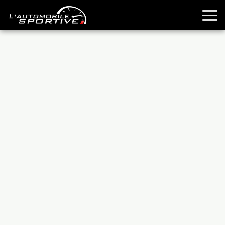
TOUTES LES SPORTIVES
ESSAIS
GUIDES OCCASION
PASSION AUTO
YOUNGTIMERS
REPORTAGES
ANCIENNES
TECHNIQUE