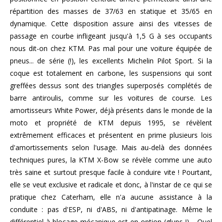
répartition des masses de 37/63 en statique et 35/65 en
dynamique. Cette disposition assure ainsi des vitesses de
passage en courbe infligeant jusqu'à 1,5 G à ses occupants
nous dit-on chez KTM. Pas mal pour une voiture équipée de
pneus... de série (!), les excellents Michelin Pilot Sport. Si la
coque est totalement en carbone, les suspensions qui sont
greffées dessus sont des triangles superposés complétés de
barre antiroulis, comme sur les voitures de course. Les
amortisseurs White Power, déjà présents dans le monde de la
moto et propriété de KTM depuis 1995, se révèlent
extrêmement efficaces et présentent en prime plusieurs lois
d'amortissements selon l'usage. Mais au-delà des données
techniques pures, la KTM X-Bow se révèle comme une auto
très saine et surtout presque facile à conduire vite ! Pourtant,
elle se veut exclusive et radicale et donc, à l'instar de ce qui se
pratique chez Caterham, elle n'a aucune assistance à la
conduite : pas d'ESP, ni d'ABS, ni d'antipatinage. Même le
différentiel à blocage mécanique est en option (glups !)… Quel