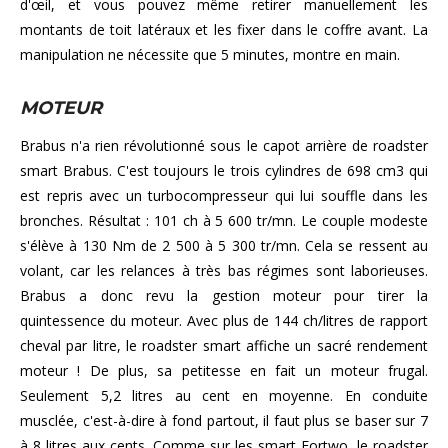
d'œil, et vous pouvez même retirer manuellement les
montants de toit latéraux et les fixer dans le coffre avant. La
manipulation ne nécessite que 5 minutes, montre en main.
MOTEUR
Brabus n'a rien révolutionné sous le capot arrière de roadster
smart Brabus. C'est toujours le trois cylindres de 698 cm3 qui
est repris avec un turbocompresseur qui lui souffle dans les
bronches. Résultat : 101 ch à 5 600 tr/mn. Le couple modeste
s'élève à 130 Nm de 2 500 à 5 300 tr/mn. Cela se ressent au
volant, car les relances à très bas régimes sont laborieuses.
Brabus a donc revu la gestion moteur pour tirer la
quintessence du moteur. Avec plus de 144 ch/litres de rapport
cheval par litre, le roadster smart affiche un sacré rendement
moteur ! De plus, sa petitesse en fait un moteur frugal.
Seulement 5,2 litres au cent en moyenne. En conduite
musclée, c'est-à-dire à fond partout, il faut plus se baser sur 7
à 8 litres aux cents. Comme sur les smart Fortwo, le roadster