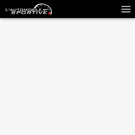
TOUTES LES SPORTIVES
ESSAIS
GUIDES OCCASION
PASSION AUTO
YOUNGTIMERS
REPORTAGES
ANCIENNES
TECHNIQUE