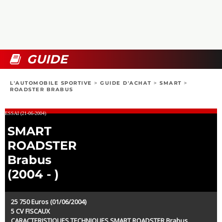
COLLECTORS
PHOTOS
COMPARATIFS
VIDÉOS
DOSSIERS PRATIQUES
BOUTIQUE
GUIDE
24H DU MANS
L'AUTOMOBILE SPORTIVE
>
GUIDE D'ACHAT
>
SMART
>
ROADSTER BRABUS
CIRCUIT
ESSAI (21-06-2004)
SMART
ROADSTER
Brabus
(2004 - )
25 750 Euros (01/06/2004)
5 CV FISCAUX
CARACTERISTIQUES TECHNIQUES SMART ROADSTER Brabus