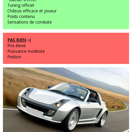
Tuning officiel
Châssis efficace et joueur
Poids contenu
Sensations de conduite
PAS BIEN
:-(
Prix élevé
Puissance modeste
Finition