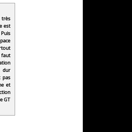
 très
e est
 Puis
pace
rtout
 faut
ation
t dur
c pas
me et
ction
ne GT