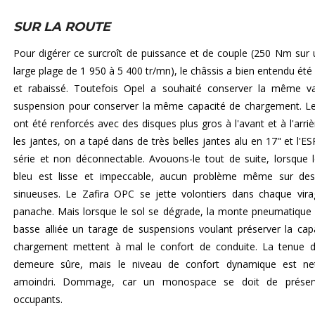
SUR LA ROUTE
Pour digérer ce surcroît de puissance et de couple (250 Nm sur 
large plage de 1 950 à 5 400 tr/mn), le châssis a bien entendu été 
et rabaissé. Toutefois Opel a souhaité conserver la même v
suspension pour conserver la même capacité de chargement. Le
ont été renforcés avec des disques plus gros à l'avant et à l'arriè
les jantes, on a tapé dans de très belles jantes alu en 17" et l'ES
série et non déconnectable. Avouons-le tout de suite, lorsque 
bleu est lisse et impeccable, aucun problème même sur des
sinueuses. Le Zafira OPC se jette volontiers dans chaque vir
panache. Mais lorsque le sol se dégrade, la monte pneumatique e
basse alliée un tarage de suspensions voulant préserver la cap
chargement mettent à mal le confort de conduite. La tenue 
demeure sûre, mais le niveau de confort dynamique est ne
amoindri. Dommage, car un monospace se doit de préser
occupants.