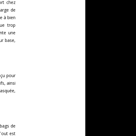
rt chez
arge de
e à bien
ue trop
ente une
our base,
eçu pour
fs, ainsi
masquée,
rbags de
Tout est