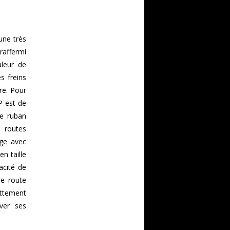
une très
raffermi
aleur de
s freins
re. Pour
P est de
le ruban
 routes
age avec
n taille
acité de
de route
ttement
ver ses