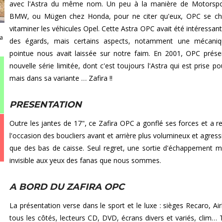
avec l'Astra du même nom. Un peu à la manière de Motorspo
BMW, ou Mügen chez Honda, pour ne citer qu'eux, OPC se ch
vitaminer les véhicules Opel. Cette Astra OPC avait été intéressant
la
des égards, mais certains aspects, notamment une mécaniq
pointue nous avait laissée sur notre faim. En 2001, OPC prés
nouvelle série limitée, dont c'est toujours l'Astra qui est prise p
mais dans sa variante … Zafira !!
PRESENTATION
Outre les jantes de 17", ce Zafira OPC a gonflé ses forces et a r
l'occasion des boucliers avant et arrière plus volumineux et agressi
que des bas de caisse. Seul regret, une sortie d'échappement 
invisible aux yeux des fanas que nous sommes.
A BORD DU ZAFIRA OPC
La présentation verse dans le sport et le luxe : sièges Recaro, Ai
tous les côtés, lecteurs CD, DVD, écrans divers et variés, clim… 