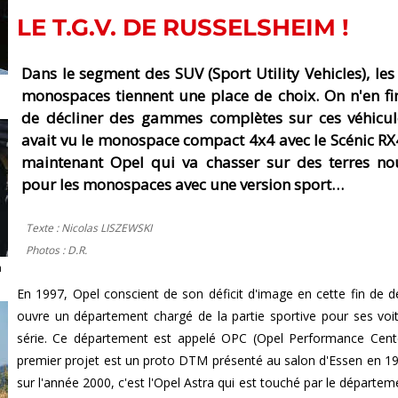
LE T.G.V. DE RUSSELSHEIM !
Dans le segment des SUV (Sport Utility Vehicles), les
monospaces tiennent une place de choix. On n'en fi
de décliner des gammes complètes sur ces véhicul
avait vu le monospace compact 4x4 avec le Scénic RX4
maintenant Opel qui va chasser sur des terres nou
pour les monospaces avec une version sport…
Texte : Nicolas LISZEWSKI
Photos : D.R.
a
En 1997, Opel conscient de son déficit d'image en cette fin de d
ouvre un département chargé de la partie sportive pour ses voi
série. Ce département est appelé OPC (Opel Performance Cent
premier projet est un proto DTM présenté au salon d'Essen en 19
sur l'année 2000, c'est l'Opel Astra qui est touché par le départe