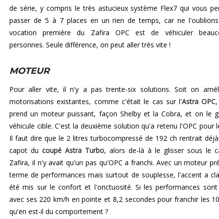
de série, y compris le très astucieux système Flex7 qui vous p
passer de 5 à 7 places en un rien de temps, car ne l'oublions
vocation première du Zafira OPC est de véhiculer beau
personnes. Seule différence, on peut aller très vite !
MOTEUR
Pour aller vite, il n'y a pas trente-six solutions. Soit on amél
motorisations existantes, comme c'était le cas sur l'
Astra OPC
,
prend un moteur puissant, façon Shelby et la Cobra, et on le g
véhicule cible. C'est la deuxième solution qu'a retenu l'OPC pour l
Il faut dire que le 2 litres turbocompressé de 192 ch rentrait déjà
capot du
coupé Astra Turbo
, alors de-là à le glisser sous le 
Zafira, il n'y avait qu'un pas qu'OPC a franchi. Avec un moteur pr
terme de performances mais surtout de souplesse, l'accent a cl
été mis sur le confort et l'onctuosité. Si les performances sont 
avec ses 220 km/h en pointe et 8,2 secondes pour franchir les 1
qu'en est-il du comportement ?