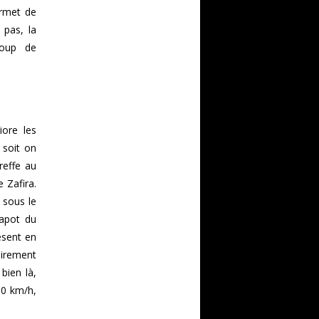
ermet de
 pas, la
coup de
iore les
 soit on
reffe au
e Zafira.
 sous le
capot du
ésent en
airement
bien là,
00 km/h,