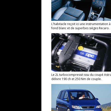
L'habitacle reçoit ici une instrumentation à
fond blanc et de superbes sièges Recaro.
Le 2L turbocompressé issu du coupé Astr
délivre 190 ch et 250 Nm de couple.