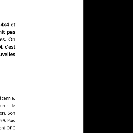
 4x4 et
nit pas
es. On
, c'est
velles
écennie,
tures de
er). Son
99. Puis
ment OPC