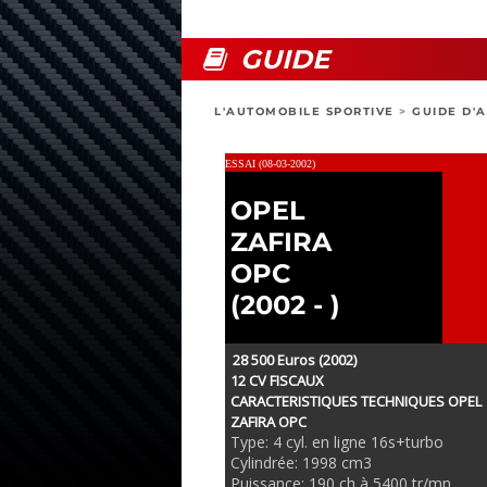
GUIDE
L'AUTOMOBILE SPORTIVE
>
GUIDE D'
ESSAI (08-03-2002)
OPEL
ZAFIRA
OPC
(2002 - )
28 500 Euros (2002)
12 CV FISCAUX
CARACTERISTIQUES TECHNIQUES OPEL
ZAFIRA OPC
Type: 4 cyl. en ligne 16s+turbo
Cylindrée: 1998 cm3
Puissance: 190 ch à 5400 tr/mn