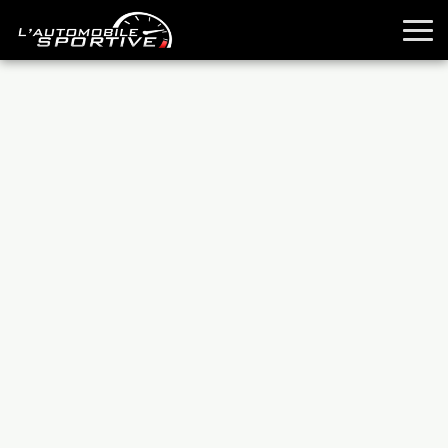
TOUTES LES SPORTIVES
ESSAIS
GUIDES OCCASION
PASSION AUTO
YOUNGTIMERS
REPORTAGES
ANCIENNES
TECHNIQUE