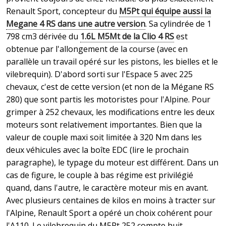
Renault Sport, concepteur du
M5Pt qui équipe aussi la
Megane 4 RS dans une autre version
. Sa cylindrée de 1
798 cm3 dérivée du
1.6L M5Mt de la Clio 4 RS
est
obtenue par l'allongement de la course (avec en
parallèle un travail opéré sur les pistons, les bielles et le
vilebrequin). D'abord sorti sur l'Espace 5 avec 225
chevaux, c'est de cette version (et non de la Mégane RS
280) que sont partis les motoristes pour l'Alpine. Pour
grimper à 252 chevaux, les modifications entre les deux
moteurs sont relativement importantes. Bien que la
valeur de couple maxi soit limitée à 320 Nm dans les
deux véhicules avec la boîte EDC (lire le prochain
paragraphe), le typage du moteur est différent. Dans un
cas de figure, le couple à bas régime est privilégié
quand, dans l'autre, le caractère moteur mis en avant.
Avec plusieurs centaines de kilos en moins à tracter sur
l'Alpine, Renault Sport a opéré un choix cohérent pour
l'A110. Le vilebrequin du M5Pt 252 compte huit