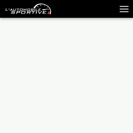
TOUTES LES SPORTIVES
ESSAIS
GUIDES OCCASION
PASSION AUTO
YOUNGTIMERS
REPORTAGES
ANCIENNES
TECHNIQUE