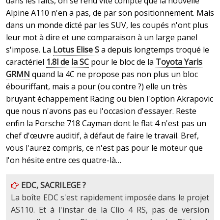
dans les faits, on se rend vite compte que la nouvelle
Alpine A110 n'en a pas, de par son positionnement. Mais
dans un monde dicté par les SUV, les coupés n'ont plus
leur mot à dire et une comparaison à un large panel
s'impose. La
Lotus Elise S
a depuis longtemps troqué le
caractériel
1.8l de la SC
pour le bloc de la
Toyota Yaris
GRMN
quand la 4C ne propose pas non plus un bloc
ébouriffant, mais a pour (ou contre ?) elle un très
bruyant échappement Racing ou bien l'option Akrapovic
que nous n'avons pas eu l'occasion d'essayer. Reste
enfin la Porsche 718 Cayman dont le flat 4 n'est pas un
chef d'œuvre auditif, à défaut de faire le travail. Bref,
vous l'aurez compris, ce n'est pas pour le moteur que
l'on hésite entre ces quatre-là…
EDC, SACRILEGE ?
La boîte EDC s'est rapidement imposée dans le projet
AS110. Et à l'instar de la Clio 4 RS, pas de version