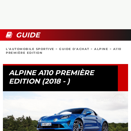
COLLECTORS
PHOTOS
COMPARATIFS
VIDÉOS
DOSSIERS PRATIQUES
BOUTIQUE
GUIDE
24H DU MANS
L'AUTOMOBILE SPORTIVE
>
GUIDE D'ACHAT
>
ALPINE
>
A110
PREMIÈRE EDITION
CIRCUIT
ALPINE A110 PREMIÈRE
EDITION (2018 - )