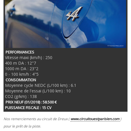
PERFORMANCES
Vitesse maxi (km/h) : 250
400 m DA : 12"7
1000 m DA : 23"2
0 - 100 km/h : 4"5
CONSOMMATION
Moyenne cycle NEDC (L/100 km) : 6.1
Moyenne de l'essai (L/100 km) : 10
CO2 (g/km) : 138
PRIX NEUF (01/2018) : 58.500 €
PUISSANCE FISCALE : 15 CV
Nos remerciements au circuit de Dreux (
www.circuitouestparisien.com
)
pour le prêt de la piste.