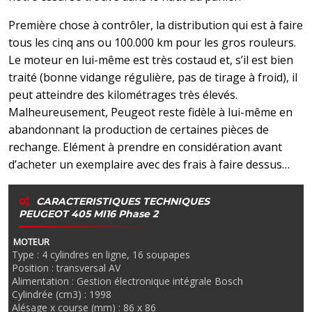
Première chose à contrôler, la distribution qui est à faire
tous les cinq ans ou 100.000 km pour les gros rouleurs.
Le moteur en lui-même est très costaud et, s’il est bien
traité (bonne vidange régulière, pas de tirage à froid), il
peut atteindre des kilométrages très élevés.
Malheureusement, Peugeot reste fidèle à lui-même en
abandonnant la production de certaines pièces de
rechange. Elément à prendre en considération avant
d’acheter un exemplaire avec des frais à faire dessus…
CARACTERISTIQUES TECHNIQUES
PEUGEOT 405 MI16 Phase 2
MOTEUR
Type : 4 cylindres en ligne, 16 soupapes
Position : transversal AV
Alimentation : Gestion électronique intégrale Bosch
Cylindrée (cm3) : 1998
Alésage x course (mm) : 86 x 86