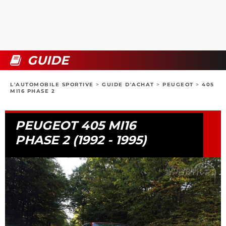
COLLECTORS
PHOTOS
COMPARATIFS
VIDÉOS
DOSSIERS PRATIQUES
BOUTIQUE
GUIDE
24H DU MANS
L'AUTOMOBILE SPORTIVE
>
GUIDE D'ACHAT
>
PEUGEOT
>
405
MI16 PHASE 2
CIRCUIT
PEUGEOT 405 MI16
PHASE 2 (1992 - 1995)