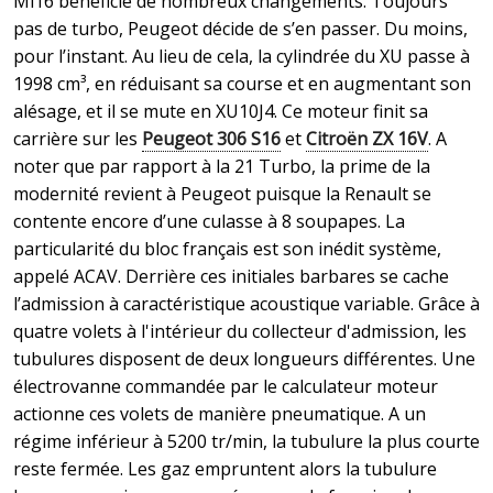
Mi16 bénéficie de nombreux changements. Toujours
pas de turbo, Peugeot décide de s’en passer. Du moins,
pour l’instant. Au lieu de cela, la cylindrée du XU passe à
1998 cm³, en réduisant sa course et en augmentant son
alésage, et il se mute en XU10J4. Ce moteur finit sa
carrière sur les
Peugeot 306 S16
et
Citroën ZX 16V
. A
noter que par rapport à la 21 Turbo, la prime de la
modernité revient à Peugeot puisque la Renault se
contente encore d’une culasse à 8 soupapes. La
particularité du bloc français est son inédit système,
appelé ACAV. Derrière ces initiales barbares se cache
l’admission à caractéristique acoustique variable. Grâce à
quatre volets à l'intérieur du collecteur d'admission, les
tubulures disposent de deux longueurs différentes. Une
électrovanne commandée par le calculateur moteur
actionne ces volets de manière pneumatique. A un
régime inférieur à 5200 tr/min, la tubulure la plus courte
reste fermée. Les gaz empruntent alors la tubulure