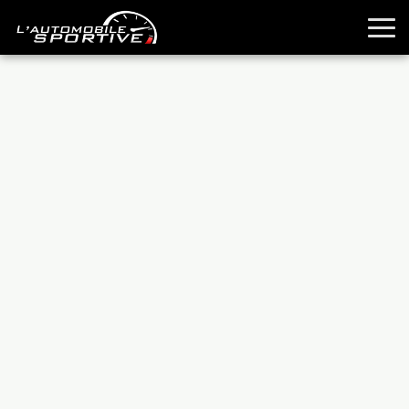
TOUTES LES SPORTIVES
ESSAIS
GUIDES OCCASION
PASSION AUTO
YOUNGTIMERS
REPORTAGES
ANCIENNES
TECHNIQUE