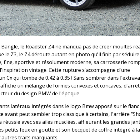
s Bangle, le Roadster Z4 ne manqua pas de créer moultes réa
ue le Z3, le Z4 déroute autant en photo qu'il finit par séduir
, fine, sportive et résolument moderne, sa carrosserie rom
 d'inspiration vintage. Cette rupture s'accompagne d'une
n Cx qui tombe de 0,42 à 0,35 ! Sans sombrer dans l'extrav
Z4 affiche un mélange de formes convexes et concaves, d'arrêt
recteur du design BMW de l'époque.
tants latéraux intégrés dans le logo Bmw apposé sur le flanc d
 face avant peut sembler trop classique à certains, l'arrière "S
us réussie avec ses ailes musclées, affleurant les grandes jan
s petits feux en goutte et son becquet de coffre intégré à l
'autres traits marquants.