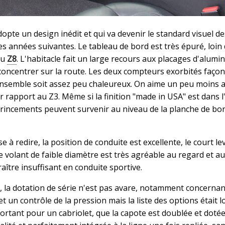
pte un design inédit et qui va devenir le standard visuel de
s années suivantes. Le tableau de bord est très épuré, loin
du
Z8
. L'habitacle fait un large recours aux placages d'alumin
oncentrer sur la route. Les deux compteurs exorbités faço
'ensemble soit assez peu chaleureux. On aime un peu moins a
ar rapport au Z3. Même si la finition "made in USA" est dans 
grincements peuvent survenir au niveau de la planche de bo
 redire, la position de conduite est excellente, le court lev
e volant de faible diamètre est très agréable au regard et au
aître insuffisant en conduite sportive.
 la dotation de série n'est pas avare, notamment concernan
et un contrôle de la pression mais la liste des options était 
important pour un cabriolet, que la capote est doublée et doté