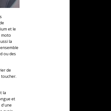
s
 de
ium et le
n moto
ussi la
l'ensemble
rd ou des
ier de
 toucher.
t la
longue et
e d'une