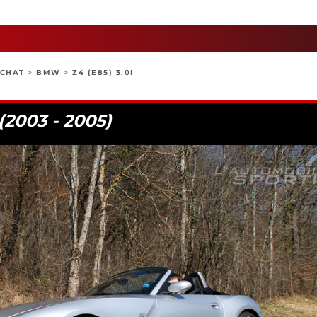
ACHAT
>
BMW
>
Z4 (E85) 3.0I
(2003 - 2005)