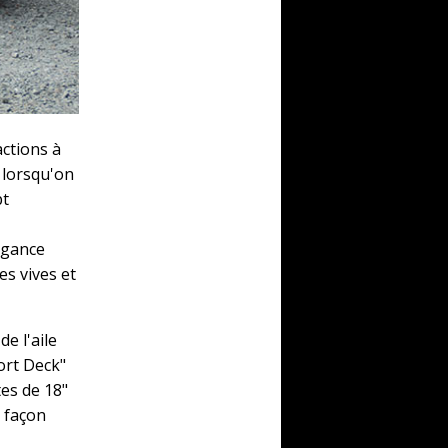
ctions à
e lorsqu'on
pt
agance
es vives et
e l'aile
hort Deck"
tes de 18"
a façon