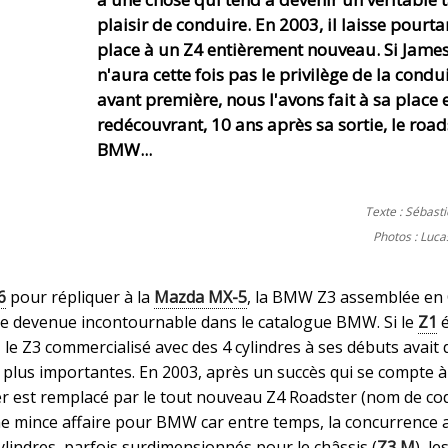
plaisir de conduire. En 2003, il laisse pourta
place à un Z4 entièrement nouveau. Si Jame
n'aura cette fois pas le privilège de la condu
avant première, nous l'avons fait à sa place 
redécouvrant, 10 ans après sa sortie, le road
BMW...
Texte : Sébast
Photos : Luc
6
pour répliquer à la
Mazda MX-5
, la BMW Z3 assemblée en 
èce devenue incontournable dans le catalogue BMW. Si le
Z1
é
le Z3 commercialisé avec des 4 cylindres à ses débuts avait 
 plus importantes. En 2003, après un succès qui se compte à
er est remplacé par le tout nouveau Z4 Roadster (nom de cod
ne mince affaire pour BMW car entre temps, la concurrence a
ylindres, parfois surdimensionnés pour le châssis (
Z3 M
), le