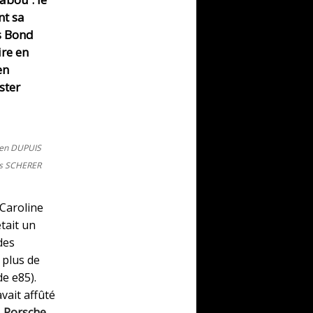
nt sa
s Bond
ire en
en
ster
ien DUPUIS
as SCHERER
Caroline
tait un
des
 plus de
e e85).
vait affûté
s
Porsche