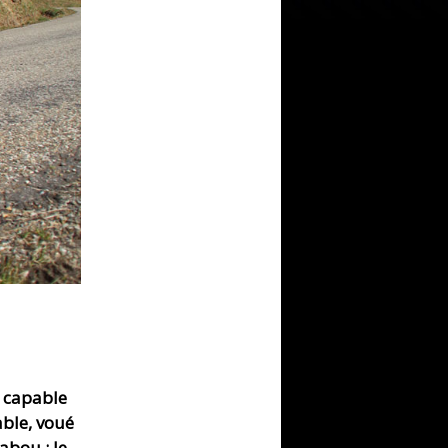
t capable
able, voué
abou : le