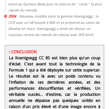
entre au Guiness Book pour la voiture de " route " la plus
rapide du monde.
2004
: Nouveau modèle dans la gamme Koenigsegg : la
CCR avec un V8 boosté à 806 ch et présenté au salon de
Genève en mars. Koenigsegg a tenté de réussir un
nouveau record du monde de vitesse avec 395 km/h.
:: CONCLUSION
La Koenigsegg CC 8S est bien plus qu'un coup
d'éclat. C'est avant tout la technologie de la
Formule 1 qui a été déployée sur cette supercar.
Le résultat est là avec un poids contenu vu
l'inflation de ces dernières années, et des
performances ébouriffantes et vérifiées. Un
véritable succès… d'estime, car la production
annuelle ne dépasse pas quelques unités en
raison d'un prix élevé et d'une image encore à