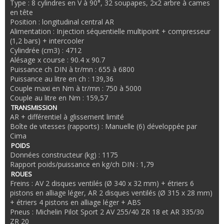
Type : 8 cylindres en V à 90°, 32 soupapes, 2x2 arbre à cames
en tête
Position : longitudinal central AR
Alimentation : Injection séquentielle multipoint + compresseur
(1,2 bars) + intercooler
Cylindrée (cm3) : 4712
Alésage x course : 90.4 x 90.7
Puissance ch DIN à tr/mn : 655 à 6800
Puissance au litre en ch : 139,36
Couple maxi en Nm à tr/mn : 750 à 5000
Couple au litre en Nm : 159,57
TRANSMISSION
AR + différentiel à glissement limité
Boîte de vitesses (rapports) : Manuelle (6) développée par
Cima
POIDS
Données constructeur (kg) : 1175
Rapport poids/puissance en kg/ch DIN : 1,79
ROUES
Freins : AV 2 disques ventilés (Ø 340 x 32 mm) + étriers 6
pistons en alliage léger, AR 2 disques ventilés (Ø 315 x 28 mm)
+ étriers 4 pistons en alliage léger + ABS
Pneus : Michelin Pilot Sport 2 AV 255/40 ZR 18 et AR 335/30
ZR 20