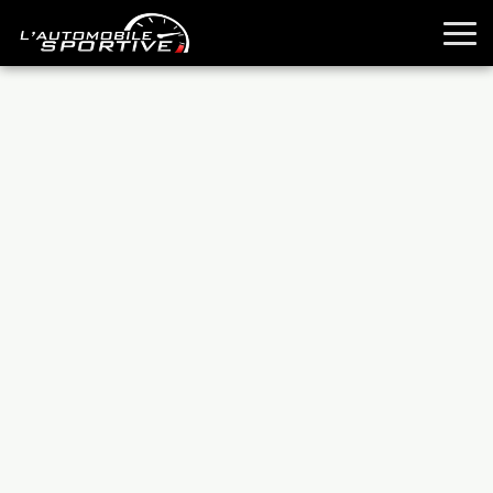
TOUTES LES SPORTIVES
ESSAIS
GUIDES OCCASION
PASSION AUTO
YOUNGTIMERS
REPORTAGES
ANCIENNES
TECHNIQUE