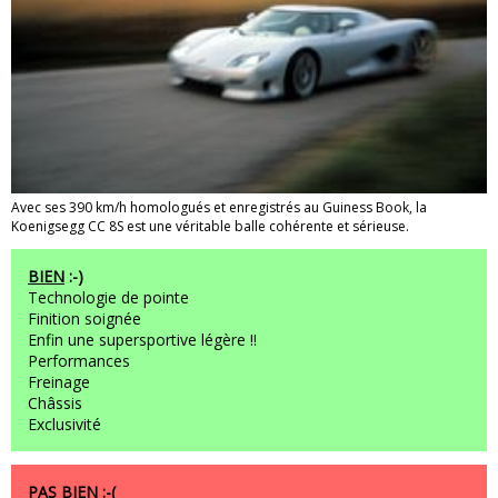
Avec ses 390 km/h homologués et enregistrés au Guiness Book, la
Koenigsegg CC 8S est une véritable balle cohérente et sérieuse.
BIEN
:-)
Technologie de pointe
Finition soignée
Enfin une supersportive légère !!
Performances
Freinage
Châssis
Exclusivité
PAS BIEN
:-(