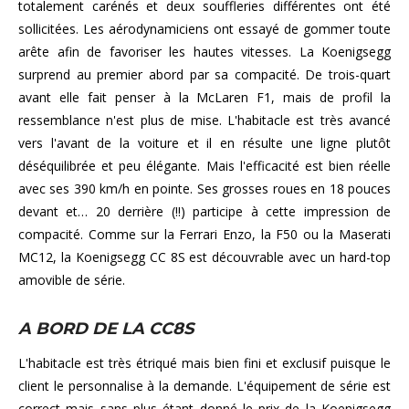
totalement carénés et deux souffleries différentes ont été
sollicitées. Les aérodynamiciens ont essayé de gommer toute
arête afin de favoriser les hautes vitesses. La Koenigsegg
surprend au premier abord par sa compacité. De trois-quart
avant elle fait penser à la McLaren F1, mais de profil la
ressemblance n'est plus de mise. L'habitacle est très avancé
vers l'avant de la voiture et il en résulte une ligne plutôt
déséquilibrée et peu élégante. Mais l'efficacité est bien réelle
avec ses 390 km/h en pointe. Ses grosses roues en 18 pouces
devant et… 20 derrière (!!) participe à cette impression de
compacité. Comme sur la Ferrari Enzo, la F50 ou la Maserati
MC12, la Koenigsegg CC 8S est découvrable avec un hard-top
amovible de série.
A BORD DE LA CC8S
L'habitacle est très étriqué mais bien fini et exclusif puisque le
client le personnalise à la demande. L'équipement de série est
correct mais sans plus étant donné le prix de la Koenigsegg