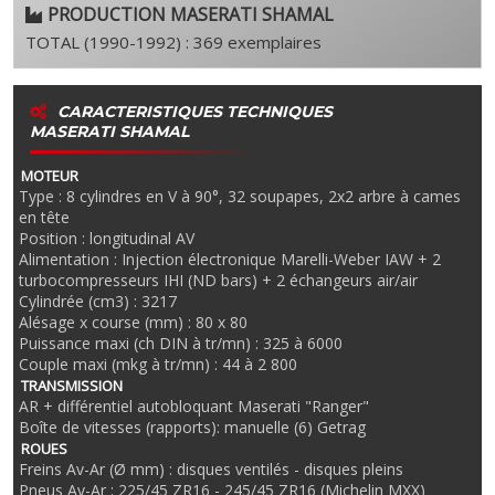
PRODUCTION MASERATI SHAMAL
TOTAL (1990-1992) : 369 exemplaires
CARACTERISTIQUES TECHNIQUES
MASERATI SHAMAL
MOTEUR
Type : 8 cylindres en V à 90°, 32 soupapes, 2x2 arbre à cames
en tête
Position : longitudinal AV
Alimentation : Injection électronique Marelli-Weber IAW + 2
turbocompresseurs IHI (ND bars) + 2 échangeurs air/air
Cylindrée (cm3) : 3217
Alésage x course (mm) : 80 x 80
Puissance maxi (ch DIN à tr/mn) : 325 à 6000
Couple maxi (mkg à tr/mn) : 44 à 2 800
TRANSMISSION
AR + différentiel autobloquant Maserati "Ranger"
Boîte de vitesses (rapports): manuelle (6) Getrag
ROUES
Freins Av-Ar (Ø mm) : disques ventilés - disques pleins
Pneus Av-Ar : 225/45 ZR16 - 245/45 ZR16 (Michelin MXX)