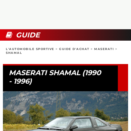
COLLECTORS
PHOTOS
COMPARATIFS
VIDÉOS
DOSSIERS PRATIQUES
BOUTIQUE
GUIDE
24H DU MANS
L'AUTOMOBILE SPORTIVE
>
GUIDE D'ACHAT
>
MASERATI
>
SHAMAL
CIRCUIT
MASERATI SHAMAL (1990
- 1996)