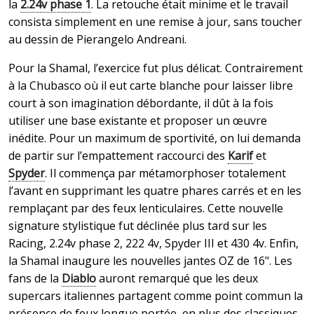
la
2.24v phase 1
. La retouche était minime et le travail
consista simplement en une remise à jour, sans toucher
au dessin de Pierangelo Andreani.
Pour la Shamal, l’exercice fut plus délicat. Contrairement
à la Chubasco où il eut carte blanche pour laisser libre
court à son imagination débordante, il dût à la fois
utiliser une base existante et proposer un œuvre
inédite. Pour un maximum de sportivité, on lui demanda
de partir sur l’empattement raccourci des
Karif
et
Spyder
. Il commença par métamorphoser totalement
l’avant en supprimant les quatre phares carrés et en les
remplaçant par des feux lenticulaires. Cette nouvelle
signature stylistique fut déclinée plus tard sur les
Racing, 2.24v phase 2, 222 4v, Spyder III et 430 4v. Enfin,
la Shamal inaugure les nouvelles jantes OZ de 16". Les
fans de la
Diablo
auront remarqué que les deux
supercars italiennes partagent comme point commun la
présence de feux longue portée, en plus des classiques