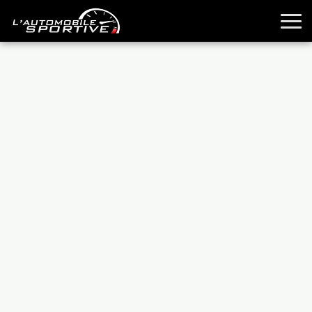
TOUTES LES SPORTIVES
ESSAIS
GUIDES OCCASION
PASSION AUTO
YOUNGTIMERS
REPORTAGES
ANCIENNES
TECHNIQUE