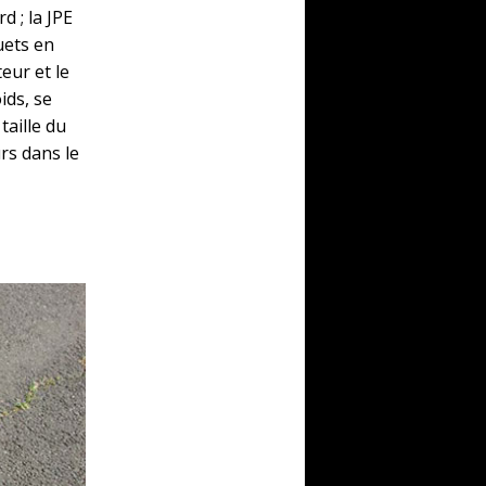
 ; la JPE
uets en
eur et le
ids, se
taille du
rs dans le