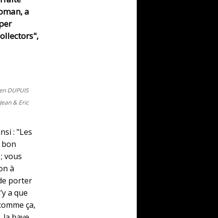
apman, a
uper
ollectors",
ien DUPUIS
 Jean & Eric
nsi : "Les
e bon
; vous
on à
 de porter
’y a que
u comme ça,
 la bave