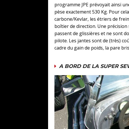
programme JPE prévoyait ainsi une
pèse exactement 530 Kg. Pour cela,
carbone/Kevlar, les étriers de frei
boîtier de direction. Une précision
passent de glissières et ne sont don
pilote. Les jantes sont de (très) 
cadre du gain de poids, la pare bri
A BORD DE LA SUPER SE