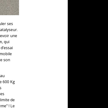
uler ses
atalyseur.
cevoir une
m, qui
 d’essai
omobile
te son
 au
e 600 Kg
s
les
imite de
ême" ! Le