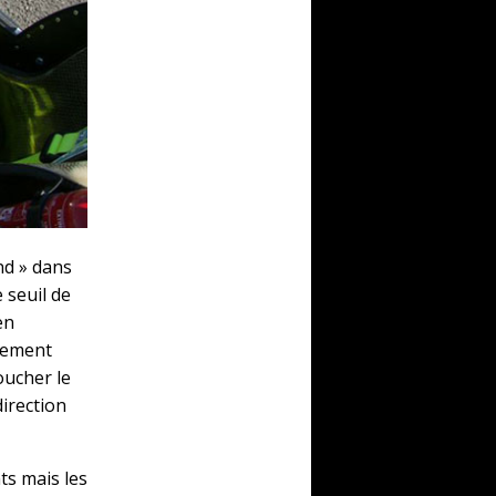
nd » dans
 seuil de
en
llement
oucher le
direction
ts mais les