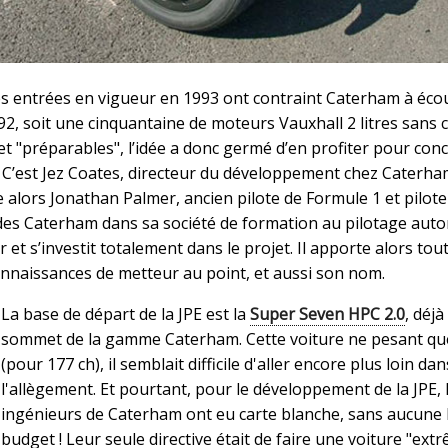
es entrées en vigueur en 1993 ont contraint Caterham à éco
2, soit une cinquantaine de moteurs Vauxhall 2 litres sans c
t "préparables", l’idée a donc germé d’en profiter pour con
 C’est Jez Coates, directeur du développement chez Caterha
 alors Jonathan Palmer, ancien pilote de Formule 1 et pilote
à des Caterham dans sa société de formation au pilotage aut
 et s’investit totalement dans le projet. Il apporte alors tou
connaissances de metteur au point, et aussi son nom.
La base de départ de la JPE est la
Super Seven HPC 2.0
, déjà
sommet de la gamme Caterham. Cette voiture ne pesant qu
(pour 177 ch), il semblait difficile d'aller encore plus loin dan
l'allègement. Et pourtant, pour le développement de la JPE, 
ingénieurs de Caterham ont eu carte blanche, sans aucune l
budget ! Leur seule directive était de faire une voiture "extr