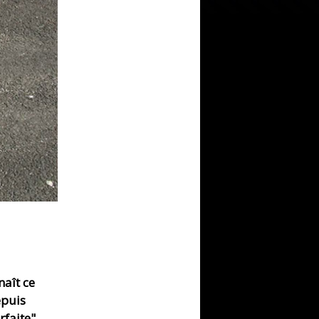
aît ce
epuis
rfaite"