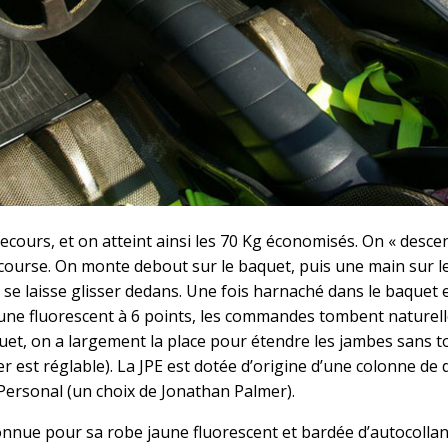
ecours, et on atteint ainsi les 70 Kg économisés. On « desce
course. On monte debout sur le baquet, puis une main sur le
on se laisse glisser dedans. Une fois harnaché dans le baquet 
aune fluorescent à 6 points, les commandes tombent nature
quet, on a largement la place pour étendre les jambes sans t
er est réglable). La JPE est dotée d’origine d’une colonne de 
Personal (un choix de Jonathan Palmer).
 connue pour sa robe jaune fluorescent et bardée d’autocollan