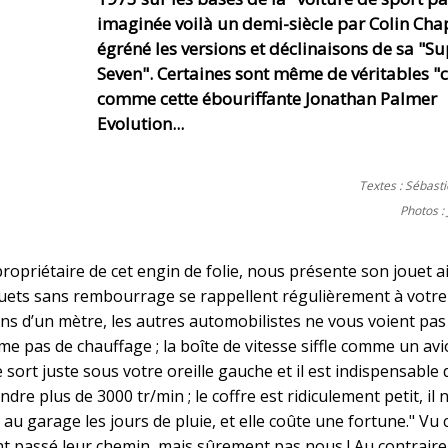
imaginée voilà un demi-siècle par Colin Ch
égréné les versions et déclinaisons de sa "S
Seven". Certaines sont même de véritables "c
comme cette ébouriffante Jonathan Palmer
Evolution...
Textes : Sébast
Photos :
ropriétaire de cet engin de folie, nous présente son jouet ai
quets sans rembourrage se rappellent régulièrement à votr
s d’un mètre, les autres automobilistes ne vous voient pas 
me pas de chauffage ; la boîte de vitesse siffle comme un avi
 sort juste sous votre oreille gauche et il est indispensable
e plus de 3000 tr/min ; le coffre est ridiculement petit, il n
er au garage les jours de pluie, et elle coûte une fortune." V
passé leur chemin, mais sûrement pas nous ! Au contraire,