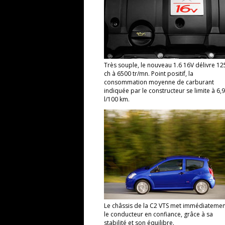
Très souple, le nouveau 1.6 16V délivre 12
ch à 6500 tr/mn. Point positif, la
consommation moyenne de carburant
indiquée par le constructeur se limite à 6,9
l/100 km.
Le châssis de la C2 VTS met immédiatemen
le conducteur en confiance, grâce à sa
stabilité et son équilibre.