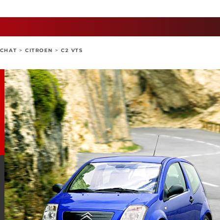
ACHAT
>
CITROEN
>
C2 VTS