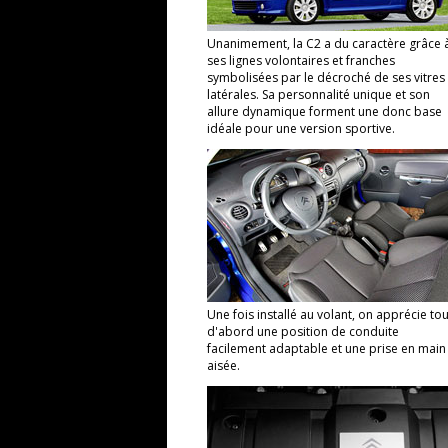
Unanimement, la C2 a du caractère grâce 
ses lignes volontaires et franches
symbolisées par le décroché de ses vitres
latérales. Sa personnalité unique et son
allure dynamique forment une donc base
idéale pour une version sportive.
Une fois installé au volant, on apprécie tou
d'abord une position de conduite
facilement adaptable et une prise en main
aisée.