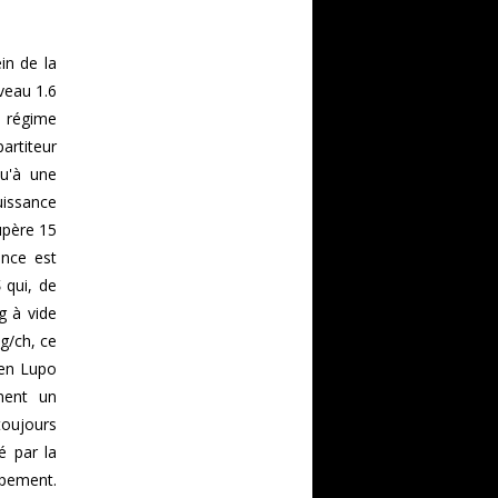
in de la
veau 1.6
n régime
artiteur
qu'à une
uissance
upère 15
ance est
S
qui, de
g à vide
Kg/ch, ce
gen Lupo
ment un
toujours
é par la
pement.