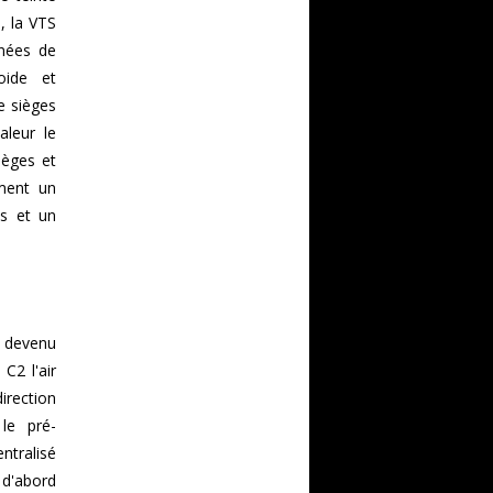
, la VTS
gnées de
oide et
e sièges
aleur le
ièges et
ement un
es et un
t devenu
C2 l'air
irection
 le pré-
entralisé
 d'abord