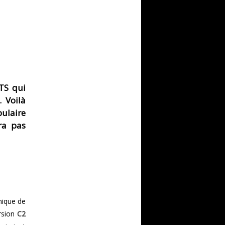
VTS qui
. Voilà
pulaire
ra pas
mique de
ersion
C2