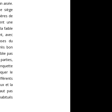
n aisée.
le siège
ières de
ent une
a faible
nt, avec
uses du
très bon
blie pas
arties,
anquette
iquer le
fférents
ux et la
faut pas
habitués