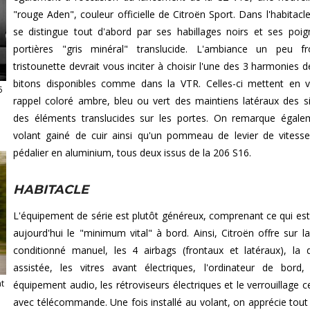
"rouge Aden", couleur officielle de Citroën Sport. Dans l'habitacle
se distingue tout d'abord par ses habillages noirs et ses poi
portières "gris minéral" translucide. L'ambiance un peu fr
tristounette devrait vous inciter à choisir l'une des 3 harmonies d
bitons disponibles comme dans la VTR. Celles-ci mettent en v
5
rappel coloré ambre, bleu ou vert des maintiens latéraux des s
des éléments translucides sur les portes. On remarque égal
volant gainé de cuir ainsi qu'un pommeau de levier de vitess
pédalier en aluminium, tous deux issus de la 206 S16.
HABITACLE
L'équipement de série est plutôt généreux, comprenant ce qui es
aujourd'hui le "minimum vital" à bord. Ainsi, Citroën offre sur la 
conditionné manuel, les 4 airbags (frontaux et latéraux), la d
assistée, les vitres avant électriques, l'ordinateur de bord,
t
équipement audio, les rétroviseurs électriques et le verrouillage c
avec télécommande. Une fois installé au volant, on apprécie tout