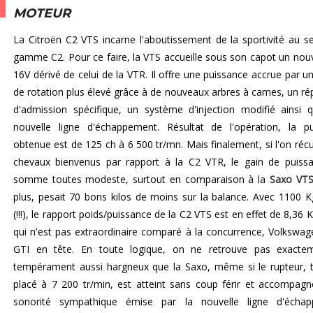
MOTEUR
La Citroën C2 VTS incarne l'aboutissement de la sportivité au se
gamme C2. Pour ce faire, la VTS accueille sous son capot un nou
16V dérivé de celui de la VTR. Il offre une puissance accrue par u
de rotation plus élevé grâce à de nouveaux arbres à cames, un rép
d'admission spécifique, un système d'injection modifié ainsi 
nouvelle ligne d'échappement. Résultat de l'opération, la p
obtenue est de 125 ch à 6 500 tr/mn. Mais finalement, si l'on réc
chevaux bienvenus par rapport à la C2 VTR, le gain de puiss
somme toutes modeste, surtout en comparaison à la
Saxo VT
plus, pesait 70 bons kilos de moins sur la balance. Avec 1100 K
(!!!), le rapport poids/puissance de la C2 VTS est en effet de 8,36 
qui n'est pas extraordinaire comparé à la concurrence, Volkswa
GTI en tête. En toute logique, on ne retrouve pas exacte
tempérament aussi hargneux que la Saxo, même si le rupteur, 
placé à 7 200 tr/min, est atteint sans coup férir et accompagn
sonorité sympathique émise par la nouvelle ligne d'échap