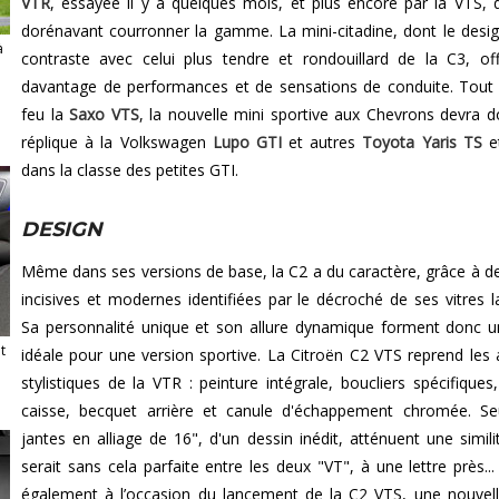
VTR
, essayée il y a quelques mois, et plus encore par la VTS, q
dorénavant courronner la gamme. La mini-citadine, dont le desig
à
contraste avec celui plus tendre et rondouillard de la C3, off
davantage de performances et de sensations de conduite. To
feu la
Saxo VTS
, la nouvelle mini sportive aux Chevrons devra d
réplique à la Volkswagen
Lupo GTI
et autres
Toyota Yaris TS
et
dans la classe des petites GTI.
DESIGN
Même dans ses versions de base, la C2 a du caractère, grâce à de
incisives et modernes identifiées par le décroché de ses vitres la
Sa personnalité unique et son allure dynamique forment donc 
t
idéale pour une version sportive. La Citroën C2 VTS reprend les a
stylistiques de la VTR : peinture intégrale, boucliers spécifiques
caisse, becquet arrière et canule d'échappement chromée. Se
jantes en alliage de 16", d'un dessin inédit, atténuent une simili
serait sans cela parfaite entre les deux "VT", à une lettre près..
également à l’occasion du lancement de la C2 VTS, une nouvell