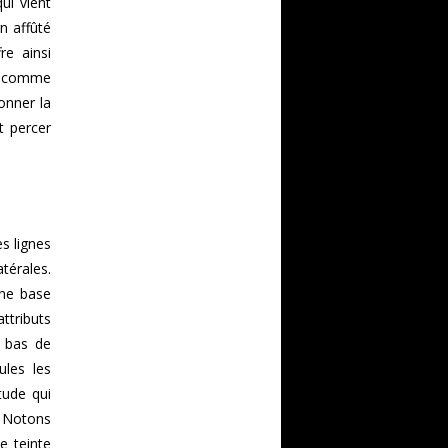
ui vient
n affûté
re ainsi
ut comme
onner la
 percer
s lignes
térales.
une base
ttributs
, bas de
ules les
tude qui
. Notons
e teinte