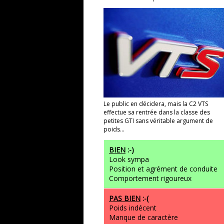
Le public en décidera, mais la C2 VTS
effectue sa rentrée dans la classe des
petites GTI sans véritable argument de
poids...
BIEN
:-)
Look sympa
Position et agrément de conduite
Comportement rigoureux
PAS BIEN
:-(
Poids indécent
Manque de caractère