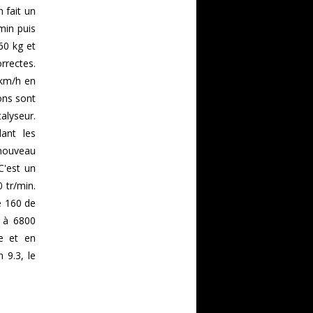
 fait un
min puis
60 kg et
rrectes.
 km/h en
ons sont
alyseur.
ant les
 nouveau
C'est un
 tr/min.
le 160 de
r à 6800
se et en
 9.3, le