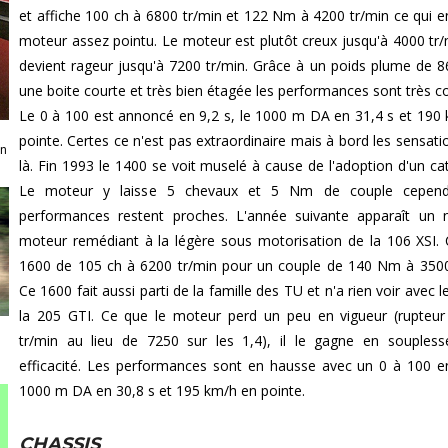
et affiche 100 ch à 6800 tr/min et 122 Nm à 4200 tr/min ce qui en
moteur assez pointu. Le moteur est plutôt creux jusqu'à 4000 tr/
devient rageur jusqu'à 7200 tr/min. Grâce à un poids plume de 8
une boite courte et très bien étagée les performances sont très co
Le 0 à 100 est annoncé en 9,2 s, le 1000 m DA en 31,4 s et 190
pointe. Certes ce n'est pas extraordinaire mais à bord les sensati
on
là. Fin 1993 le 1400 se voit muselé à cause de l'adoption d'un cat
Le moteur y laisse 5 chevaux et 5 Nm de couple cepend
performances restent proches. L'année suivante apparaît un
moteur remédiant à la légère sous motorisation de la 106 XSI. 
1600 de 105 ch à 6200 tr/min pour un couple de 140 Nm à 3500
Ce 1600 fait aussi parti de la famille des TU et n'a rien voir avec 
la 205 GTI. Ce que le moteur perd un peu en vigueur (rupteu
tr/min au lieu de 7250 sur les 1,4), il le gagne en souples
efficacité. Les performances sont en hausse avec un 0 à 100 en
1000 m DA en 30,8 s et 195 km/h en pointe.
CHASSIS