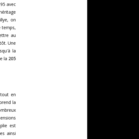
 95 avec
'héritage
llye, on
 temps,
ettre au
tôt. Une
squ'à la
de la
205
 tout en
prend la
ombreux
tensions
plie est
es ainsi