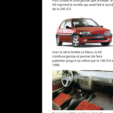
Plus cossue et bourgeoise que la Rallye, la
XSI reprend la recette qui avait fait le succ
de la 205 GTI.
Avec la série limitée Le Mans, la XSI
s'embourgeoise et permet de faire
patienter jusqu'à sa relève par la 106 S16 
1996.