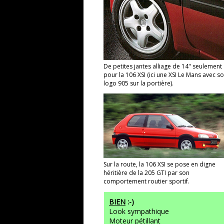
De petites jantes alliage de 14" seulement
pour la 106 XSI (ici une XSI Le Mans avec s
logo 905 sur la portière).
Sur la route, la 106 XSI se pose en digne
héritière de la 205 GTI par son
comportement routier sportif.
BIEN
:-)
Look sympathique
Moteur pétillant