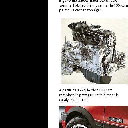
Ergonomie datée, matériaux bas de
gamme, habitabilité moyenne : la 106 XSI 
peut plus cacher son âge...
A partir de 1994, le bloc 1600 cm3
remplace le petit 1400 affaiblit par le
catalyseur en 1993.