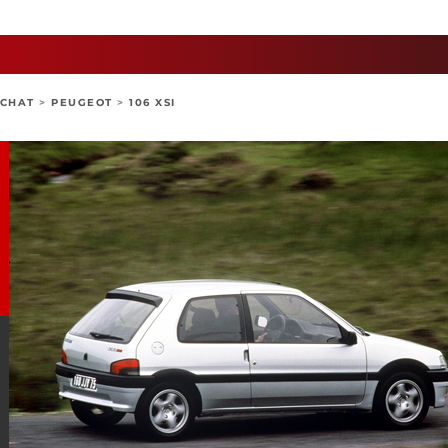
ACHAT
>
PEUGEOT
>
106 XSI