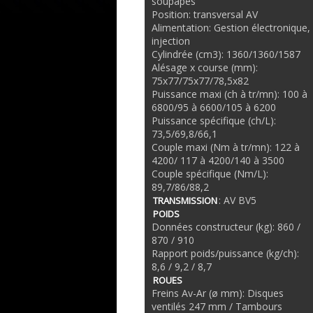
soupapes
Position: transversal AV
Alimentation: Gestion électronique,
injection
Cylindrée (cm3): 1360/1360/1587
Alésage x course (mm):
75x77/75x77/78,5x82
Puissance maxi (ch à tr/mn): 100 à
6800/95 à 6600/105 à 6200
Puissance spécifique (ch/L):
73,5/69,8/66,1
Couple maxi (Nm à tr/mn): 122 à
4200/ 117 à 4200/140 à 3500
Couple spécifique (Nm/L):
89,7/86/88,2
: AV BV5
TRANSMISSION
POIDS
Données constructeur (kg): 860 /
870 / 910
Rapport poids/puissance (kg/ch):
8,6 / 9,2 / 8,7
ROUES
Freins Av-Ar (ø mm): Disques
ventilés 247 mm / Tambours