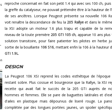
reproche concernait en fait son petit 1.4 qui avec ses 100 ch, puis
ès
la greffe du catalyseur, ne pouvait prétendre être à la hauteur de l
de ses ancêtres. Lorsque Peugeot présente sa nouvelle 106 Ra
voit renaître la descendance de feu la
205 Rallye
et dans le même
la XSI adopte un moteur 1.6 plus trapu et capable de la rem
niveau de la toute première
205 GTI 105 ch
, apparue 10 ans plus 
solution transitoire, pour faire patienter les pilotes en herbe ju
sortie de la bouillante
106 S16
, mettant enfin la 106 à la hauteur 
GTI 1.9L
.
en
DESIGN
La Peugeot 106 XSI reprend les codes esthétique de l'époque
restant sobre. Plus cossue et bourgeoise que la Rallye, la XSI re
recette qui avait fait le succès de la 205 GTI auprès de n
hommes et femmes. Elle se pare de baguettes latérales et d'ex
d'ailes en plastique mais dépourvus de liseré rouge. La pano
complétée par des longues portées jaunes, un spoiler spécifiqu