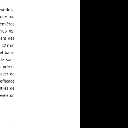
ur de la
oire au-
remières
 106 XSI
vant des
de 22 mm
et barre
rde sans
s précis.
lever de
efficace
tilés de
évèle un