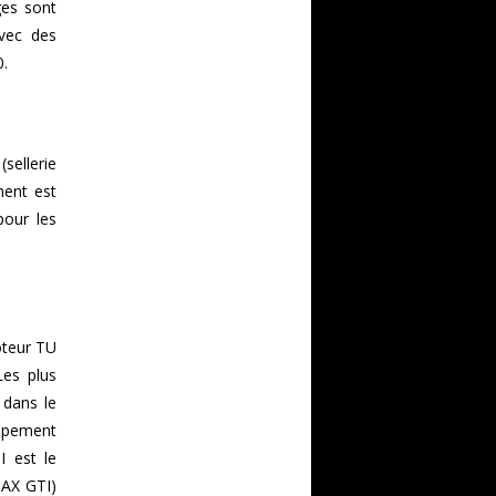
ges sont
ec des
0.
sellerie
ment est
pour les
oteur TU
Les plus
 dans le
appement
I est le
'AX GTI)