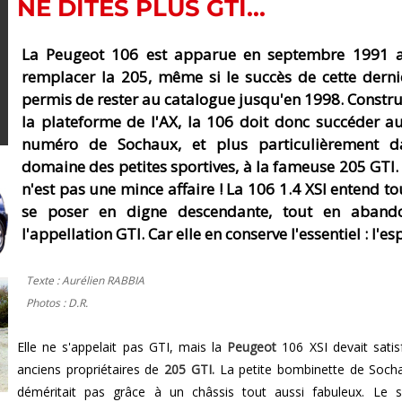
NE DITES PLUS GTI...
La Peugeot 106 est apparue en septembre 1991 a
remplacer la 205, même si le succès de cette derni
permis de rester au catalogue jusqu'en 1998. Constru
la plateforme de l'AX, la 106 doit donc succéder a
numéro de Sochaux, et plus particulièrement d
domaine des petites sportives, à la fameuse 205 GTI.
n'est pas une mince affaire ! La 106 1.4 XSI entend to
se poser en digne descendante, tout en aband
l'appellation GTI. Car elle en conserve l'essentiel : l'espr
Texte : Aurélien RABBIA
Photos : D.R.
Elle ne s'appelait pas GTI, mais la
Peugeot
106 XSI devait satisf
anciens propriétaires de
205 GTI.
La petite bombinette de Soch
déméritait pas grâce à un châssis tout aussi fabuleux. Le s