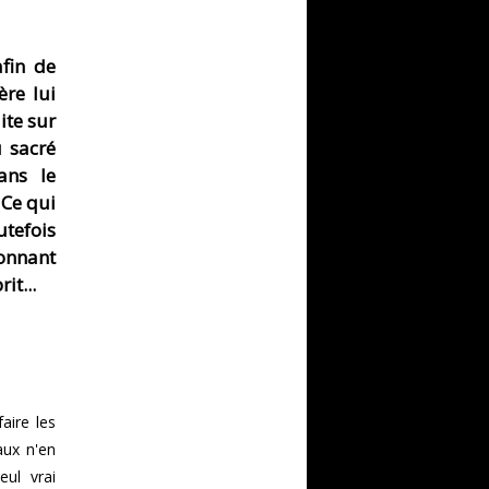
fin de
ère lui
ite sur
u sacré
ans le
 Ce qui
utefois
onnant
it...
aire les
aux n'en
eul vrai