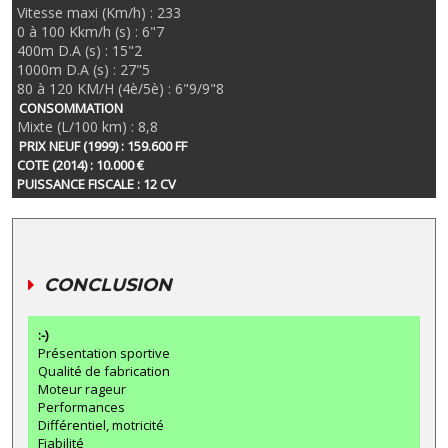
Vitesse maxi (Km/h) : 233
0 à 100 Kkm/h (s) : 6"7
400m D.A (s) : 15"2
1000m D.A (s) : 27"5
80 à 120 KM/H (4è/5è) : 6"9/9"8
CONSOMMATION
Mixte (L/100 km) : 8,8
PRIX NEUF (1999) : 159.600 FF
COTE (2014) : 10.000 €
PUISSANCE FISCALE : 12 CV
CONCLUSION
:-)
Présentation sportive
Qualité de fabrication
Moteur rageur
Performances
Différentiel, motricité
Fiabilité