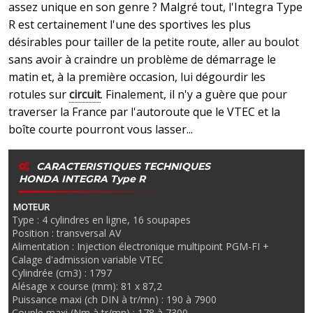
assez unique en son genre ? Malgré tout, l'Integra Type
R est certainement l'une des sportives les plus
désirables pour tailler de la petite route, aller au boulot
sans avoir à craindre un problème de démarrage le
matin et, à la première occasion, lui dégourdir les
rotules sur
circuit
. Finalement, il n'y a guère que pour
traverser la France par l'autoroute que le VTEC et la
boîte courte pourront vous lasser...
CARACTERISTIQUES TECHNIQUES
HONDA INTEGRA Type R
MOTEUR
Type : 4 cylindres en ligne, 16 soupapes
Position : transversal AV
Alimentation : Injection électronique multipoint PGM-FI +
Calage d'admission variable VTEC
Cylindrée (cm3) : 1797
Alésage x course (mm): 81 x 87,2
Puissance maxi (ch DIN à tr/mn) : 190 à 7900
Couple maxi (Nm à tr/mn) : 178 à 7300