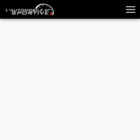
TOUTES LES SPORTIVES
ESSAIS
GUIDES OCCASION
PASSION AUTO
YOUNGTIMERS
REPORTAGES
ANCIENNES
TECHNIQUE