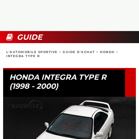
COLLECTORS
PHOTOS
COMPARATIFS
VIDÉOS
DOSSIERS PRATIQUES
BOUTIQUE
GUIDE
24H DU MANS
L'AUTOMOBILE SPORTIVE
>
GUIDE D'ACHAT
>
HONDA
>
INTEGRA TYPE R
CIRCUIT
HONDA INTEGRA TYPE R
(1998 - 2000)