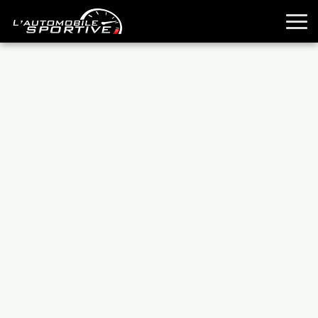
TOUTES LES SPORTIVES
ESSAIS
GUIDES OCCASION
PASSION AUTO
YOUNGTIMERS
REPORTAGES
ANCIENNES
TECHNIQUE