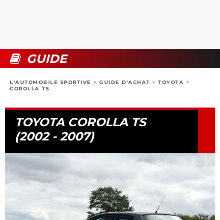
COLLECTORS
PHOTOS
COMPARATIFS
VIDÉOS
DOSSIERS PRATIQUES
BOUTIQUE
GUIDE
24H DU MANS
L'AUTOMOBILE SPORTIVE
>
GUIDE D'ACHAT
>
TOYOTA
>
COROLLA TS
CIRCUIT
TOYOTA COROLLA TS
(2002 - 2007)