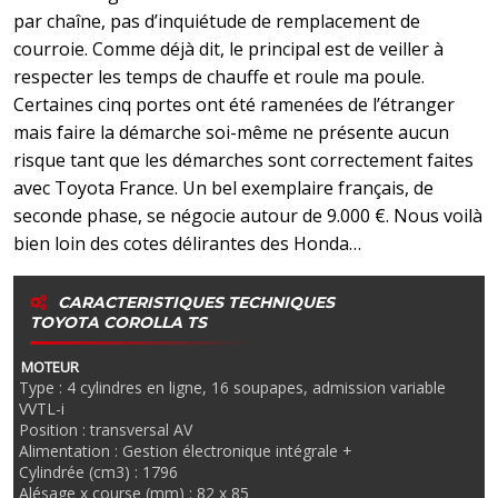
par chaîne, pas d’inquiétude de remplacement de
courroie. Comme déjà dit, le principal est de veiller à
respecter les temps de chauffe et roule ma poule.
Certaines cinq portes ont été ramenées de l’étranger
mais faire la démarche soi-même ne présente aucun
risque tant que les démarches sont correctement faites
avec Toyota France. Un bel exemplaire français, de
seconde phase, se négocie autour de 9.000 €. Nous voilà
bien loin des cotes délirantes des Honda…
CARACTERISTIQUES TECHNIQUES
TOYOTA COROLLA TS
MOTEUR
Type : 4 cylindres en ligne, 16 soupapes, admission variable
VVTL-i
Position : transversal AV
Alimentation : Gestion électronique intégrale +
Cylindrée (cm3) : 1796
Alésage x course (mm) : 82 x 85