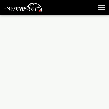
TOUTES LES SPORTIVES
ESSAIS
GUIDES OCCASION
PASSION AUTO
YOUNGTIMERS
REPORTAGES
ANCIENNES
TECHNIQUE