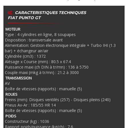
CARACTERISTIQUES TECHNIQUES
FIAT PUNTO GT
MOTEUR
Type : 4 cylindres en ligne, 8 soupapes
Disposition : transversale avant
Alimentation: Gestion électronique intégrale + Turbo IHI (1.3
bar) + échangeur air/air
Cylindrée (cm3) : 1372
Alésage x Course (mm) : 80.5 x 67.4
Puissance maxi (ch DIN à tr/mn) : 136 à 5750
Couple maxi (mkg à tr/mn) : 21.2 à 3000
TRANSMISSION
AV
Boîte de vitesses (rapports) : manuelle (5)
ROUES
Freins (mm): Disques ventilés (257) - Disques pleins (240)
Pneus Av-Ar : 185/55 HR 14
Boîte de vitesses (rapports) : manuelle (5)
POIDS
Constructeur (kg) : 1036
Rapport poids/puissance (kg/ch) : 7,6