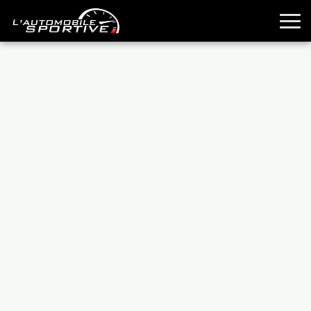
TOUTES LES SPORTIVES
ESSAIS
GUIDES OCCASION
PASSION AUTO
YOUNGTIMERS
REPORTAGES
ANCIENNES
TECHNIQUE