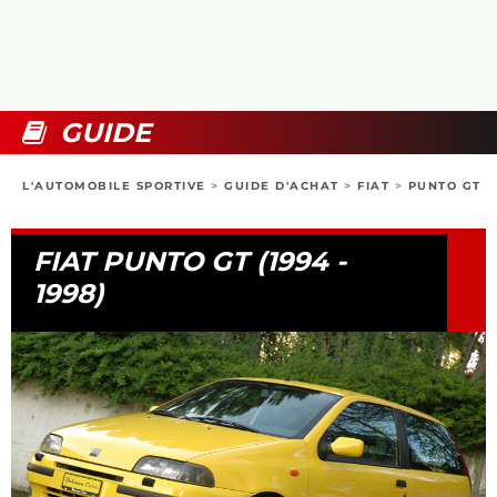
COLLECTORS
PHOTOS
COMPARATIFS
VIDÉOS
DOSSIERS PRATIQUES
BOUTIQUE
GUIDE
24H DU MANS
L'AUTOMOBILE SPORTIVE
>
GUIDE D'ACHAT
>
FIAT
>
PUNTO GT
CIRCUIT
FIAT PUNTO GT (1994 -
1998)