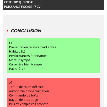
COTE (2012) : 3.000 €
PUISSANCE FISCALE : 7 CV
CONCLUSION
:-)
Présentation relativement sobre
Habitabilité
Performances étonnantes
Moteur sympa
Caractère bien trempé
Pas chère !
:-(
Tenue de route délicate
Autonomie / consommation
Commande de boîte
Rayon de braquage
Peu d’exemplaires propres