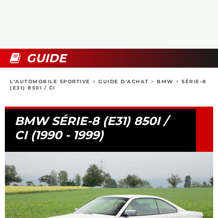
COLLECTORS
PHOTOS
COMPARATIFS
VIDÉOS
DOSSIERS PRATIQUES
BOUTIQUE
GUIDE
24H DU MANS
L'AUTOMOBILE SPORTIVE
>
GUIDE D'ACHAT
>
BMW
>
SÉRIE-8
(E31) 850I / CI
CIRCUIT
BMW SÉRIE-8 (E31) 850I /
CI (1990 - 1999)