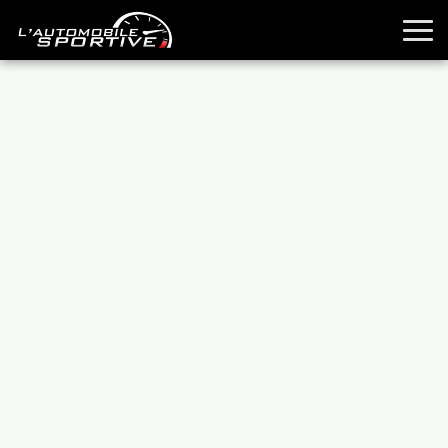
TOUTES LES SPORTIVES
ESSAIS
GUIDES OCCASION
PASSION AUTO
YOUNGTIMERS
REPORTAGES
ANCIENNES
TECHNIQUE