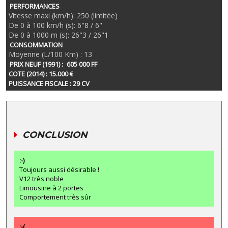
PERFORMANCES
Vitesse maxi (km/h): 250 (limitée)
De 0 à 100 km/h (s): 6"8 / 6"
De 0 à 1000 m (s): 26"3 / 26"1
CONSOMMATION
Moyenne (L/100 Km) : 13
PRIX NEUF (1991) :
605 000 FF
COTE (2014) : 15.000 €
PUISSANCE FISCALE : 29 CV
CONCLUSION
:-)
Toujours aussi désirable !
V12 très noble
Limousine à 2 portes
Comportement très sûr
:-(