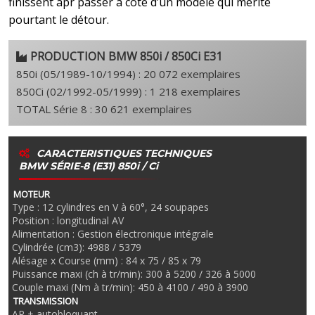
finissent apr passer à côté d’un modèle qui mérite
pourtant le détour.
PRODUCTION BMW 850i / 850Ci E31
850i (05/1989-10/1994) : 20 072 exemplaires
850Ci (02/1992-05/1999) : 1 218 exemplaires
TOTAL Série 8 : 30 621 exemplaires
CARACTERISTIQUES TECHNIQUES
BMW SÉRIE-8 (E31) 850i / Ci
MOTEUR
Type : 12 cylindres en V à 60°, 24 soupapes
Position : longitudinal AV
Alimentation : Gestion électronique intégrale
Cylindrée (cm3): 4988 / 5379
Alésage x Course (mm) : 84 x 75 / 85 x 79
Puissance maxi (ch à tr/min): 300 à 5200 / 326 à 5000
Couple maxi (Nm à tr/min): 450 à 4100 / 490 à 3900
TRANSMISSION
AR + autobloquant