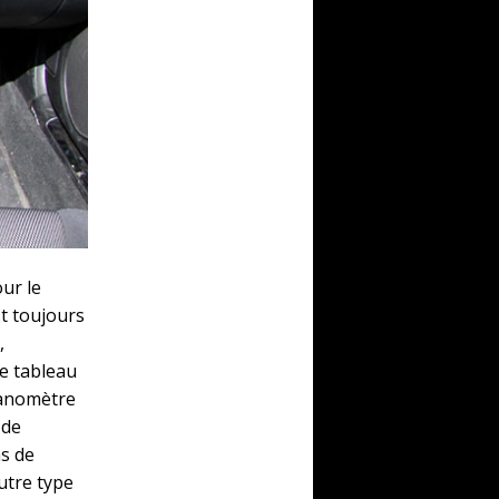
ur le
t toujours
,
Le tableau
manomètre
 de
as de
utre type