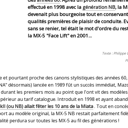
effectué en 1998 avec la
génération NB
, la M
devenait plus bourgeoise tout en conservant
qualités premières de plaisir de conduite. E
sans se renier, tel était le mot d'ordre du re
la MX-5 "Face Lift" en 2001...
Texte : Philipp
P
ne et pourtant proche des canons stylistiques des années 60,
"NA" désormais) lancée en 1989 fût un succès immédiat, Maz
 durant les premiers mois au point que l'ont vit des modèles
upérieur au tarif catalogue. Introduit en 1998 et ayant aban
II (ou NB) allait fêter les 10 ans de la Miata
. Tout en concé
t au modèle original, la MX-5 NB restait parfaitement fidè
alité perdura sur toutes les MX-5 au fil des générations !