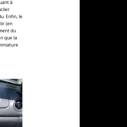
uant à
clier
. Enfin, le
lir (en
ément du
n que la
iniature