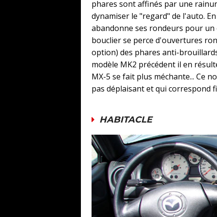
phares sont affinés par une rainur
dynamiser le "regard" de l'auto. E
abandonne ses rondeurs pour un des
bouclier se perce d'ouvertures rond
option) des phares anti-brouillards
modèle MK2 précédent il en résulte
MX-5 se fait plus méchante... Ce 
pas déplaisant et qui correspond 
HABITACLE