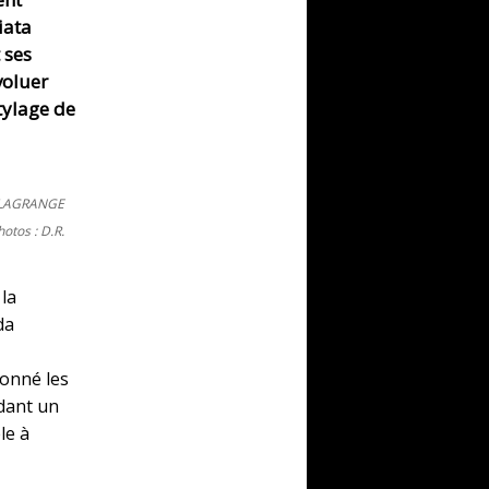
iata
 ses
voluer
stylage de
e LAGRANGE
hotos : D.R.
 la
da
donné les
dant un
le à