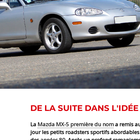
DE LA SUITE DANS L'IDÉE
La
Mazda MX-5 première du nom
a remis a
jour les petits roadsters sportifs abordables 
des
années 80
. Après un profond remaniem