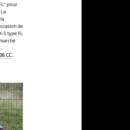
FL" pour
 La
la
occasion de
X-5 type FL
 marché
a
06 CC
...