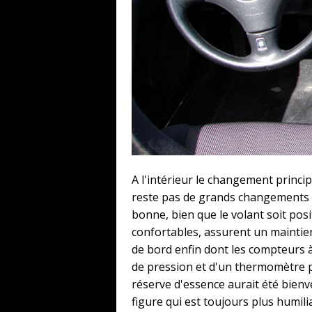
A l'intérieur le changement princi
reste pas de grands changements p
bonne, bien que le volant soit pos
confortables, assurent un maintien 
de bord enfin dont les compteurs à
de pression et d'un thermomètre p
réserve d'essence aurait été bienv
figure qui est toujours plus humil