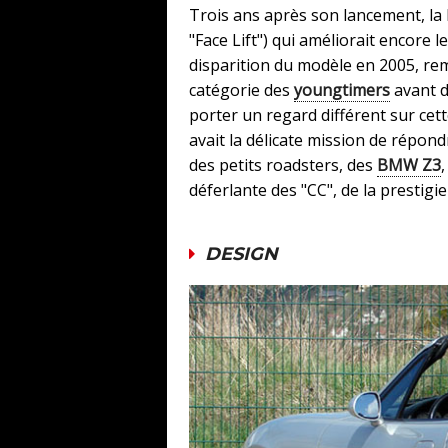
Trois ans après son lancement, la 
"Face Lift") qui améliorait encore l
disparition du modèle en 2005, re
catégorie des
youngtimers
avant d
porter un regard différent sur ce
avait la délicate mission de répon
des petits roadsters, des
BMW Z3
déferlante des "CC", de la prestig
DESIGN