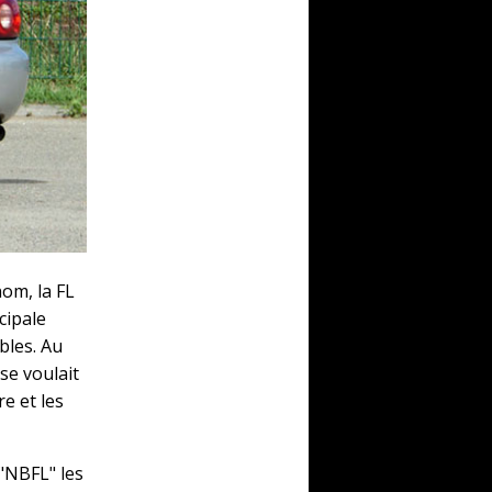
om, la FL
cipale
bles. Au
se voulait
e et les
 "NBFL" les