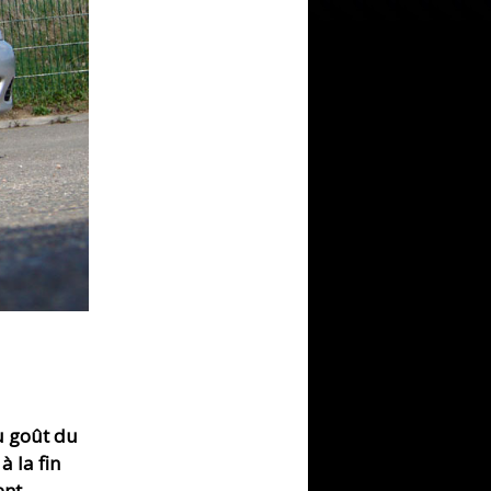
u goût du
à la fin
ent