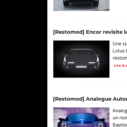
[Restomod] Encor revisite la
Une st
Lotus 
restom
Lire la 
[Restomod] Analogue Automot
Analog
un res
Baptis