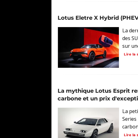
Lotus Eletre X Hybrid (PHEV
La der
des SUV
sur un
Lire la 
La mythique Lotus Esprit re
carbone et un prix d'excepti
La pet
Series
carbone
Lire la 