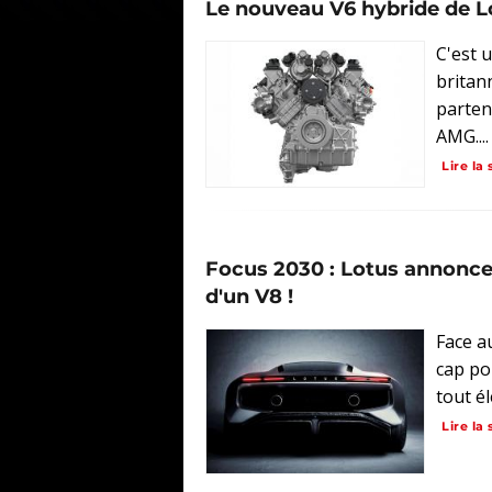
Le nouveau V6 hybride de L
C'est 
britan
parten
AMG....
Lire la 
Focus 2030 : Lotus annonce 
d'un V8 !
Face a
cap po
tout él
Lire la 