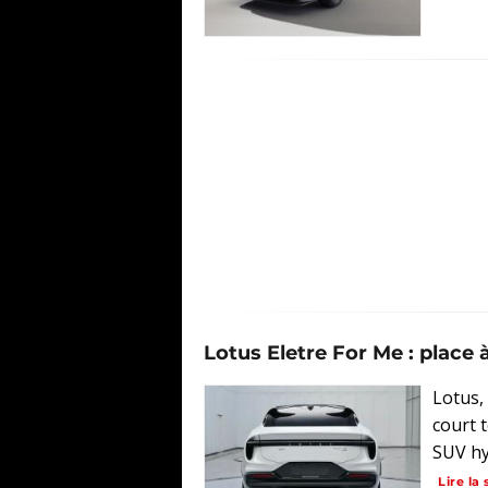
Lotus Eletre For Me : place à
Lotus,
court 
SUV hyb
Lire la 