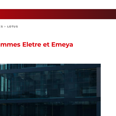
ES
>
LOTUS
ammes Eletre et Emeya