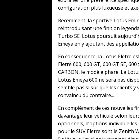
configuration plus luxueuse et axée
Récemment, la sportive Lotus Emira
réintroduisant une finition légend
Turbo SE. Lotus poursuit aujourd'h
Emeya en y ajoutant des appellatio
En conséquence, la Lotus Eletre est
Eletre 600, 600 GT, 600 GT SE, 60
CARBON, le modèle phare. La Lotus
Lotus Emeya 600 ne sera pas dispo
semble pas si sûr que les clients y
convaincu du contraire...
En complément de ces nouvelles fin
davantage leur véhicule selon leur
optionnels, d’options individuelles
pour le SUV Eletre sont le Zenith 
l’intérieur, les clients peuvent dé