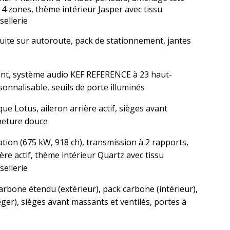
 4 zones, thème intérieur Jasper avec tissu
ellerie
duite sur autoroute, pack de stationnement, jantes
ligent, système audio KEF REFERENCE à 23 haut-
onnalisable, seuils de porte illuminés
ue Lotus, aileron arrière actif, sièges avant
rmeture douce
tion (675 kW, 918 ch), transmission à 2 rapports,
re actif, thème intérieur Quartz avec tissu
ellerie
arbone étendu (extérieur), pack carbone (intérieur),
ger), sièges avant massants et ventilés, portes à