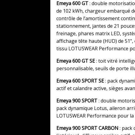
Emeya 600 GT
: double motorisatio
de 102 kWh, chargeur embarqué de
contrôle de l’amortissement contin
stationnement, jantes de 21 pouces,
freinage, phares matrix LED, sys
affichage tête haute (HUD) de 51", 
tissu LOTUSWEAR Performance pour
Emeya 600 GT SE
: toit vitré intel
personnalisable, seuils de porte il
Emeya 600 SPORT SE
: pack dynamiq
actif et calandre active, sièges av
Emeya 900 SPORT
: double motoris
pack dynamique Lotus, aileron arriè
LOTUSWEAR Performance pour la s
Emeya 900 SPORT CARBON
: pack 