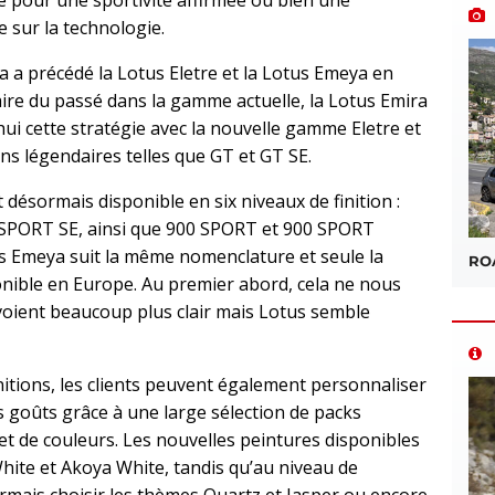
 sur la technologie.
 a précédé la Lotus Eletre et la Lotus Emeya en
aire du passé dans la gamme actuelle, la Lotus Emira
ui cette stratégie avec la nouvelle gamme Eletre et
ns légendaires telles que GT et GT SE.
 désormais disponible en six niveaux de finition :
0 SPORT SE, ainsi que 900 SPORT et 900 SPORT
 Emeya suit la même nomenclature et seule la
ROA
nible en Europe. Au premier abord, cela ne nous
 voient beaucoup plus clair mais Lotus semble
itions, les clients peuvent également personnaliser
s goûts grâce à une large sélection de packs
 et de couleurs. Les nouvelles peintures disponibles
White et Akoya White, tandis qu’au niveau de
sormais choisir les thèmes Quartz et Jasper ou encore