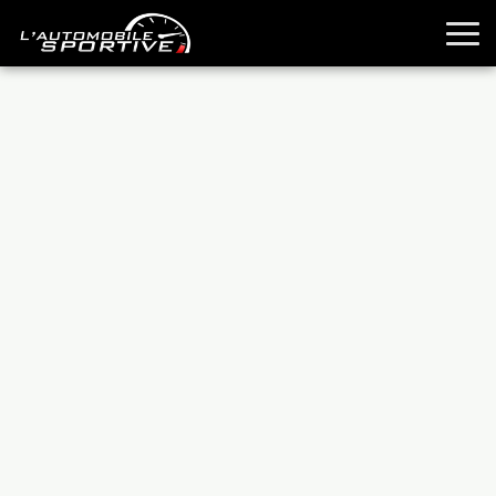
TOUTES LES SPORTIVES
ESSAIS
GUIDES OCCASION
PASSION AUTO
YOUNGTIMERS
REPORTAGES
ANCIENNES
TECHNIQUE