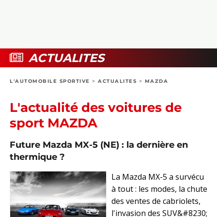
COLLECTORS
PHOTOS
COMPARATIFS
VIDÉOS
DOSSIERS PRATIQUES
BOUTIQUE
ACTUALITES
24H DU MANS
L'AUTOMOBILE SPORTIVE
>
ACTUALITES
>
MAZDA
CIRCUIT
L'actualité des voitures de
sport MAZDA
Future Mazda MX-5 (NE) : la dernière en
thermique ?
La Mazda MX-5 a survécu
à tout : les modes, la chute
des ventes de cabriolets,
l'invasion des SUV&#8230;