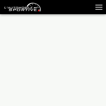
TOUTES LES SPORTIVES
ESSAIS
GUIDES OCCASION
PASSION AUTO
YOUNGTIMERS
REPORTAGES
ANCIENNES
TECHNIQUE