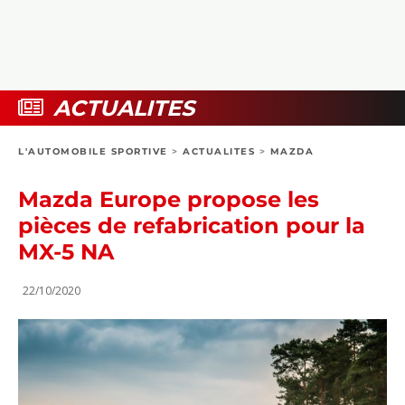
COLLECTORS
PHOTOS
COMPARATIFS
VIDÉOS
DOSSIERS PRATIQUES
BOUTIQUE
ACTUALITES
24H DU MANS
L'AUTOMOBILE SPORTIVE
>
ACTUALITES
>
MAZDA
CIRCUIT
Mazda Europe propose les
pièces de refabrication pour la
MX-5 NA
22/10/2020