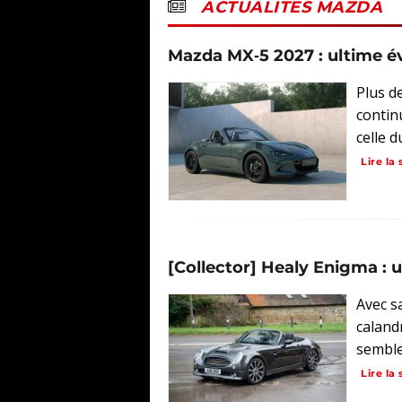
ACTUALITES MAZDA
Mazda MX‑5 2027 : ultime é
Plus d
contin
celle d
Lire la 
[Collector] Healy Enigma : 
Avec sa
caland
semble
Lire la 