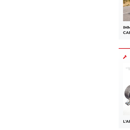
sApp
IMM
CA
L'