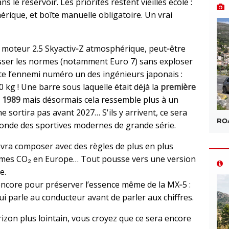
le réservoir. Les priorités restent vieilles école :
ique, et boîte manuelle obligatoire. Un vrai
moteur 2.5 Skyactiv‑Z atmosphérique, peut‑être
sser les normes (notamment Euro 7) sans exploser
este l’ennemi numéro un des ingénieurs japonais :
 kg ! Une barre sous laquelle était déjà la
première
n 1989
mais désormais cela ressemble plus à un
e sortira pas avant 2027… S'ils y arrivent, ce sera
ROA
monde des sportives modernes de grande série.
evra composer avec des règles de plus en plus
normes CO₂ en Europe… Tout pousse vers une version
e.
encore pour préserver l’essence même de la MX‑5 :
qui parle au conducteur avant de parler aux chiffres.
izon plus lointain, vous croyez que ce sera encore