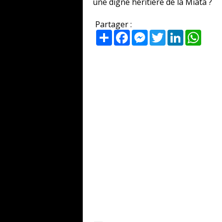
une digne héritière de la Miata ?
Partager :
Partager
Facebook
Messenger
Twitter
LinkedIn
What