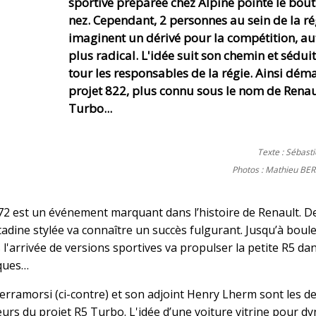
sportive préparée chez Alpine pointe le bout
nez. Cependant, 2 personnes au sein de la ré
imaginent un dérivé pour la compétition, a
plus radical. L'idée suit son chemin et séduit
tour les responsables de la régie. Ainsi déma
projet 822, plus connu sous le nom de Renau
Turbo...
Texte : Sébast
Photos : Mathieu BER
972 est un événement marquant dans l’histoire de Renault. D
itadine stylée va connaître un succès fulgurant. Jusqu’à boul
'arrivée de versions sportives va propulser la petite R5 dan
iques…
erramorsi (ci-contre) et son adjoint Henry Lherm sont les d
teurs du projet R5 Turbo. L'idée d’une voiture vitrine pour d