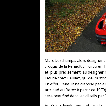
Marc Deschamps, alors designer ch
croquis de la Renault 5 Turbo en 1
et, plus précisément, au designer 
l'étude chez Heuliez, qui devra s'o
En effet, Renault ne dispose pas e
attribué au Berex à partir de 1979) 
sera peaufiné dans les détails par Y
Après un développement rapide, c'