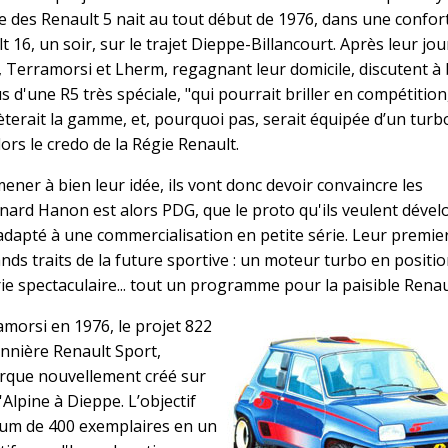
des Renault 5 nait au tout début de 1976, dans une confor
t 16, un soir, sur le trajet Dieppe-Billancourt. Après leur jo
l, Terramorsi et Lherm, regagnant leur domicile, discutent à
 d'une R5 très spéciale, "qui pourrait briller en compétition
terait la gamme, et, pourquoi pas, serait équipée d’un turb
alors le credo de la Régie Renault.
ener à bien leur idée, ils vont donc devoir convaincre les
nard Hanon est alors PDG, que le proto qu'ils veulent déve
adapté à une commercialisation en petite série. Leur premie
ds traits de la future sportive : un moteur turbo en positio
ie spectaculaire... tout un programme pour la paisible Renaul
amorsi en 1976, le projet 822
annière Renault Sport,
rque nouvellement créé sur
'Alpine à Dieppe. L’objectif
imum de 400 exemplaires en un