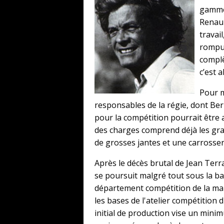
gamme 
Renaul
travai
rompus
complè
c’est 
Pour m
responsables de la régie, dont Ber
pour la compétition pourrait être 
des charges comprend déjà les gran
de grosses jantes et une carrosser
Après le décès brutal de Jean Terr
se poursuit malgré tout sous la b
département compétition de la ma
les bases de l'atelier compétition d
initial de production vise un min