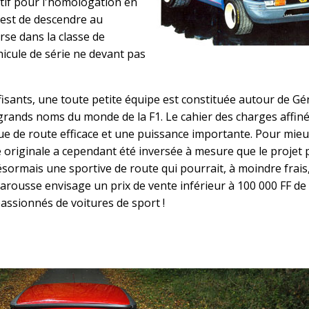
tif pour l'homologation en
 est de descendre au
se dans la classe de
véhicule de série ne devant pas
isants, une toute petite équipe est constituée autour de Gé
rands noms du monde de la F1. Le cahier des charges affiné
ue de route efficace et une puissance importante. Pour mie
ie originale a cependant été inversée à mesure que le projet 
désormais une sportive de route qui pourrait, à moindre frai
arousse envisage un prix de vente inférieur à 100 000 FF de 
assionnés de voitures de sport !