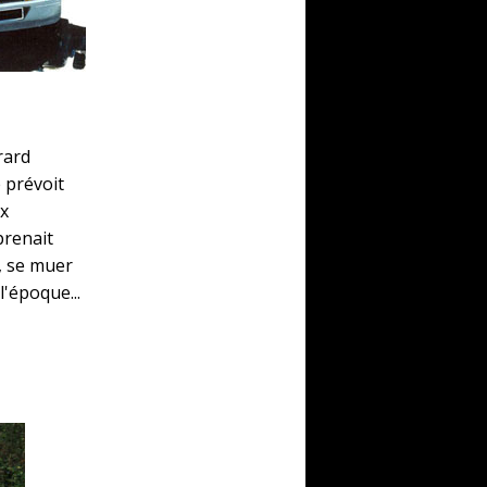
rard
 prévoit
ux
prenait
s, se muer
l'époque...