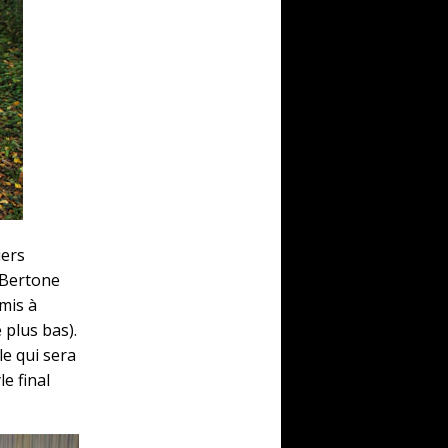
iers
n Bertone
mis à
 plus bas).
le qui sera
le final