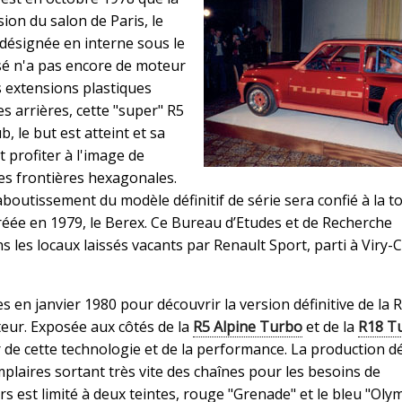
sion du salon de Paris, le
désignée en interne sous le
sé n'a pas encore de moteur
s extensions plastiques
s arrières, cette "super" R5
, le but est atteint et sa
 profiter à l'image de
es frontières hexagonales.
'aboutissement du modèle définitif de série sera confié à la t
 créée en 1979, le Berex. Ce Bureau d’Etudes et de Recherche
 les locaux laissés vacants par Renault Sport, parti à Viry-C
es en janvier 1980 pour découvrir la version définitive de la 
teur. Exposée aux côtés de la
R5 Alpine Turbo
et de la
R18 T
de cette technologie et de la performance. La production d
plaires sortant très vite des chaînes pour les besoins de
s est limité à deux teintes, rouge "Grenade" et le bleu "Olym