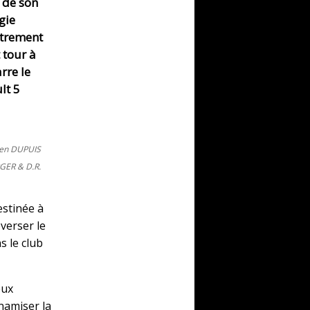
 de son
gie
utrement
 tour à
rre le
lt 5
ien DUPUIS
GER & D.R.
estinée à
everser le
s le club
eux
ynamiser la