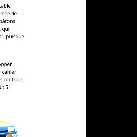
table
urnée de
 bâtons
, qui
o", puisque
lopper
r cahier
n centrale,
t 5 !