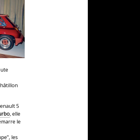
oute
hâtillon
Renault 5
urbo
, elle
émarre le
pe", les